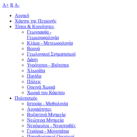
A+
R
A-
Αρχική
Χάρτης της Περιοχής
Τόποι & Κοινότητες
Γεωγραφία -
Γεωμορφολογία
Κλίμα - Mετεωρολογία
Βουνά
Γεωλογικοί Σχηματισμοί
Δάση
Υγρότοποι - Βιότοποι
Χλωρίδα
Πανίδα
Πόλεις
Ορεινά Χωριά
Χωριά του Κάμπου
Πολιτισμός
Ιστορία - Μυθολογία
Αρχαιότητες
Βυζαντινά Μνημεία
Νεώτερα Μνημεία
Νερόμυλοι - Nεροτριβές
Γεφύρια - Μονοπάτια
Παραδοσιακοί Οικισμοί