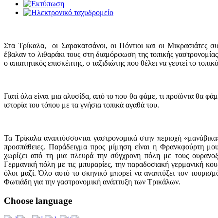
Στα Τρίκαλα, οι Σαρακατσάνοι, οι Πόντιοι και οι Μικρασιάτες σ
έβαλαν το λιθαράκι τους στη διαμόρφωση της τοπικής γαστρονομία
ο απαιτητικός επισκέπτης, ο ταξιδιώτης που θέλει να γευτεί το τοπικ
Γιατί όλα είναι μια αλυσίδα, από το που θα φάμε, τι προϊόντα θα φ
ιστορία του τόπου με τα γνήσια τοπικά αγαθά του.
Τα Τρίκαλα αναπτύσσονται γαστρονομικά στην περιοχή «μανάβικα»
προσπάθειες. Παράδειγμα προς μίμηση είναι η Φρανκφούρτη μου
χωρίζει από τη μια πλευρά την σύγχρονη πόλη με τους ουρανοξ
Γερμανική πόλη με τις μπυραρίες, την παραδοσιακή γερμανική κουζ
όλοι μαζί. Όλο αυτό το σκηνικό μπορεί να αναπτύξει τον τουρισ
Φωτιάδη για την γαστρονομική ανάπτυξη των Τρικάλων.
Choose
language