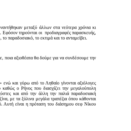
υναντήθηκαν μεταξύ άλλων στα νεότερα χρόνια κι
ς. Eφόσον τηρούνται οι προδιαγραφές παρασκευής,
ό, το παραδοσιακό, το εκτιμά και το ανταμείβει.
άμε, ποια αξιοθέατα θα δούμε για να συνδέσουμε την
 ενώ και γύρω από το Ληθαίο γίνονται αξιόλογες
 καθώς ο Ρήνος που διασχίζει την μεγαλούπολη
ύστες και από την άλλη την παλιά παραδοσιακή
ίνα, με τα ξύλινα μεγάλα τραπέζια όπου κάθονται
μό. Αυτή είναι η πρόταση του διάσημου σεφ Νίκου