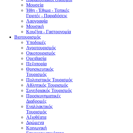
Μουσεία
Ήθη - Έθιμα - Τοπικές
Γιορτές - Παραδόσεις
Λαογραφία
Μουσική
Κουζίνα - Γαστρονομία
Βιοτουρισμός
Υποδομές
Αγροτουρισμός
Οικοτουρισμός
Ορειβασία
Πεζοπορία
Θρησκευτικός
Τουρισμός
Πολιτιστικός Τουρισμός
Αθλητικός Τουρισμός
Συνεδριακός Τουρισμός
Προσκυνηματικές
Διαδρομές
Εναλλακτικός
Τουρισμός
Αξιοθέατα
Δρώμενα
Κοινωνική