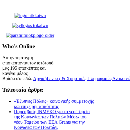
Who's
Online
Αυτήν τη στιγμή
επισκέπτονται τον ιστότοπό
μας 195 επισκέπτες και
κανένα μέλος
Βρίσκεστε εδώ:
Αρχική
Γενικές & Χρηστικές Πληροφορίες
Ανακοινώ
Τελευταία
άρθρα
«Έξυπνες Πόλεις» κοινωνικής συμμετοχής
και επιχειρηματικότητας
Παρέμβαση ΙΝΜΕΚΟ για το νέο Ταμείο
της Κοινωνίας των Πολιτών Μέσω του
νέου Ταμείου των ΕΕΑ Grants για την
Κοινωνία των Πολιτών,