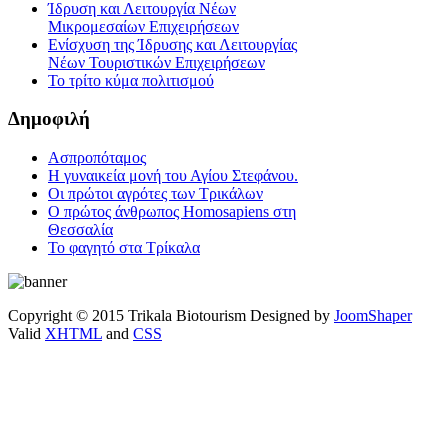
Ίδρυση και Λειτουργία Νέων
Μικρομεσαίων Επιχειρήσεων
Ενίσχυση της Ίδρυσης και Λειτουργίας
Νέων Τουριστικών Επιχειρήσεων
Το τρίτο κύμα πολιτισμού
Δημοφιλή
Ασπροπόταμος
Η γυναικεία μονή του Αγίου Στεφάνου.
Οι πρώτοι αγρότες των Τρικάλων
Ο πρώτος άνθρωπος Homosapiens στη
Θεσσαλία
Το φαγητό στα Τρίκαλα
Copyright © 2015 Trikala Biotourism Designed by
JoomShaper
Valid
XHTML
and
CSS