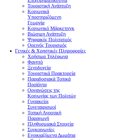
Επιχειρηματικότητα
Τουριστική Ανάπτυξη
Κοινωνικά
Υποστηριζόμενη
Γεωργία
Κοινωνικό Μάρκετινγκ
Βιώσιμη Ανάπτυξη
Ψηφιακός Πολιτισμός
Ορεινός Τουρισμός
Γενικές & Χρηστικές Πληροφορίες
Χρήσιμα Τηλέφωνα
Φαγητό
Ξενοδοχεία
Τουριστικά Πρακτορεία
Παραδοσιακά Τοπικά
Προϊόντα
Οργανώσεις της
Κοινωνίας των Πολιτών
Γυναικείοι
Συνεταιρισμοί
Τοπική Αγροτική
Παραγωγή
Πληθυσμιακά Στοιχεία
Συγκοινωνίες
Ενοικιαζόμενα Δωμάτια