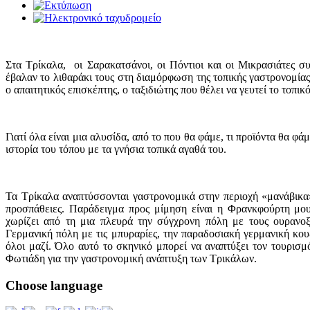
Στα Τρίκαλα, οι Σαρακατσάνοι, οι Πόντιοι και οι Μικρασιάτες σ
έβαλαν το λιθαράκι τους στη διαμόρφωση της τοπικής γαστρονομία
ο απαιτητικός επισκέπτης, ο ταξιδιώτης που θέλει να γευτεί το τοπικ
Γιατί όλα είναι μια αλυσίδα, από το που θα φάμε, τι προϊόντα θα φ
ιστορία του τόπου με τα γνήσια τοπικά αγαθά του.
Τα Τρίκαλα αναπτύσσονται γαστρονομικά στην περιοχή «μανάβικα»
προσπάθειες. Παράδειγμα προς μίμηση είναι η Φρανκφούρτη μου
χωρίζει από τη μια πλευρά την σύγχρονη πόλη με τους ουρανοξ
Γερμανική πόλη με τις μπυραρίες, την παραδοσιακή γερμανική κουζ
όλοι μαζί. Όλο αυτό το σκηνικό μπορεί να αναπτύξει τον τουρισ
Φωτιάδη για την γαστρονομική ανάπτυξη των Τρικάλων.
Choose
language