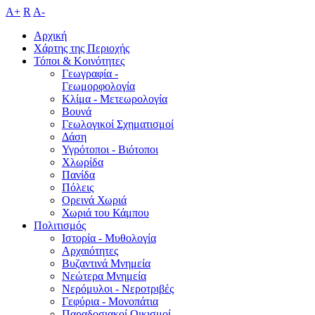
A+
R
A-
Αρχική
Χάρτης της Περιοχής
Τόποι & Κοινότητες
Γεωγραφία -
Γεωμορφολογία
Κλίμα - Mετεωρολογία
Βουνά
Γεωλογικοί Σχηματισμοί
Δάση
Υγρότοποι - Βιότοποι
Χλωρίδα
Πανίδα
Πόλεις
Ορεινά Χωριά
Χωριά του Κάμπου
Πολιτισμός
Ιστορία - Μυθολογία
Αρχαιότητες
Βυζαντινά Μνημεία
Νεώτερα Μνημεία
Νερόμυλοι - Nεροτριβές
Γεφύρια - Μονοπάτια
Παραδοσιακοί Οικισμοί