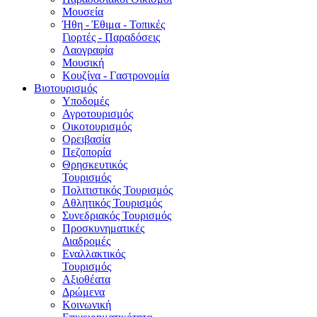
Μουσεία
Ήθη - Έθιμα - Τοπικές
Γιορτές - Παραδόσεις
Λαογραφία
Μουσική
Κουζίνα - Γαστρονομία
Βιοτουρισμός
Υποδομές
Αγροτουρισμός
Οικοτουρισμός
Ορειβασία
Πεζοπορία
Θρησκευτικός
Τουρισμός
Πολιτιστικός Τουρισμός
Αθλητικός Τουρισμός
Συνεδριακός Τουρισμός
Προσκυνηματικές
Διαδρομές
Εναλλακτικός
Τουρισμός
Αξιοθέατα
Δρώμενα
Κοινωνική