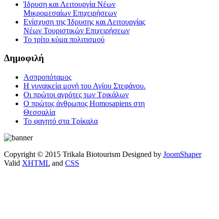
Ίδρυση και Λειτουργία Νέων
Μικρομεσαίων Επιχειρήσεων
Ενίσχυση της Ίδρυσης και Λειτουργίας
Νέων Τουριστικών Επιχειρήσεων
Το τρίτο κύμα πολιτισμού
Δημοφιλή
Ασπροπόταμος
Η γυναικεία μονή του Αγίου Στεφάνου.
Οι πρώτοι αγρότες των Τρικάλων
Ο πρώτος άνθρωπος Homosapiens στη
Θεσσαλία
Το φαγητό στα Τρίκαλα
Copyright © 2015 Trikala Biotourism Designed by
JoomShaper
Valid
XHTML
and
CSS