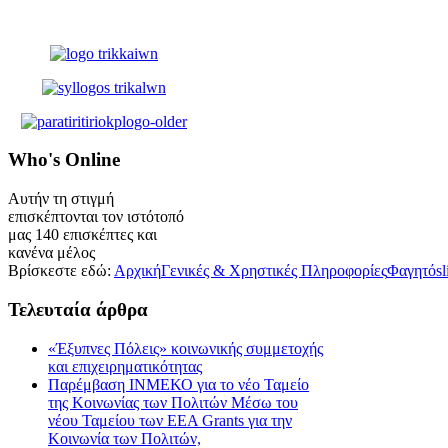
Who's
Online
Αυτήν τη στιγμή
επισκέπτονται τον ιστότοπό
μας 140 επισκέπτες και
κανένα μέλος
Βρίσκεστε εδώ:
Αρχική
Γενικές & Χρηστικές Πληροφορίες
Φαγητό
sl
Τελευταία
άρθρα
«Έξυπνες Πόλεις» κοινωνικής συμμετοχής
και επιχειρηματικότητας
Παρέμβαση ΙΝΜΕΚΟ για το νέο Ταμείο
της Κοινωνίας των Πολιτών Μέσω του
νέου Ταμείου των ΕΕΑ Grants για την
Κοινωνία των Πολιτών,