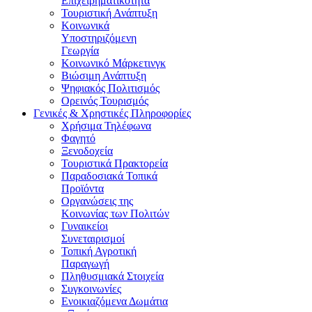
Επιχειρηματικότητα
Τουριστική Ανάπτυξη
Κοινωνικά
Υποστηριζόμενη
Γεωργία
Κοινωνικό Μάρκετινγκ
Βιώσιμη Ανάπτυξη
Ψηφιακός Πολιτισμός
Ορεινός Τουρισμός
Γενικές & Χρηστικές Πληροφορίες
Χρήσιμα Τηλέφωνα
Φαγητό
Ξενοδοχεία
Τουριστικά Πρακτορεία
Παραδοσιακά Τοπικά
Προϊόντα
Οργανώσεις της
Κοινωνίας των Πολιτών
Γυναικείοι
Συνεταιρισμοί
Τοπική Αγροτική
Παραγωγή
Πληθυσμιακά Στοιχεία
Συγκοινωνίες
Ενοικιαζόμενα Δωμάτια