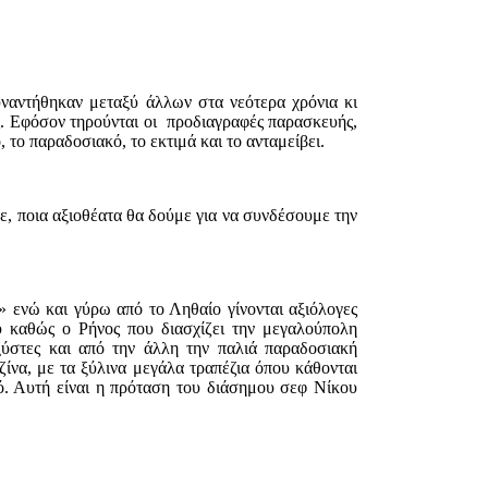
υναντήθηκαν μεταξύ άλλων στα νεότερα χρόνια κι
ς. Eφόσον τηρούνται οι προδιαγραφές παρασκευής,
ό, το παραδοσιακό, το εκτιμά και το ανταμείβει.
άμε, ποια αξιοθέατα θα δούμε για να συνδέσουμε την
 ενώ και γύρω από το Ληθαίο γίνονται αξιόλογες
 καθώς ο Ρήνος που διασχίζει την μεγαλούπολη
ύστες και από την άλλη την παλιά παραδοσιακή
ίνα, με τα ξύλινα μεγάλα τραπέζια όπου κάθονται
μό. Αυτή είναι η πρόταση του διάσημου σεφ Νίκου