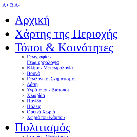
A+
R
A-
Αρχική
Χάρτης της Περιοχής
Τόποι & Κοινότητες
Γεωγραφία -
Γεωμορφολογία
Κλίμα - Mετεωρολογία
Βουνά
Γεωλογικοί Σχηματισμοί
Δάση
Υγρότοποι - Βιότοποι
Χλωρίδα
Πανίδα
Πόλεις
Ορεινά Χωριά
Χωριά του Κάμπου
Πολιτισμός
Ιστορία - Μυθολογία