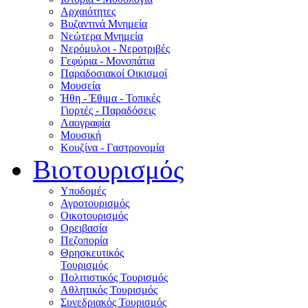
Αρχαιότητες
Βυζαντινά Μνημεία
Νεώτερα Μνημεία
Νερόμυλοι - Nεροτριβές
Γεφύρια - Μονοπάτια
Παραδοσιακοί Οικισμοί
Μουσεία
Ήθη - Έθιμα - Τοπικές
Γιορτές - Παραδόσεις
Λαογραφία
Μουσική
Κουζίνα - Γαστρονομία
Βιοτουρισμός
Υποδομές
Αγροτουρισμός
Οικοτουρισμός
Ορειβασία
Πεζοπορία
Θρησκευτικός
Τουρισμός
Πολιτιστικός Τουρισμός
Αθλητικός Τουρισμός
Συνεδριακός Τουρισμός