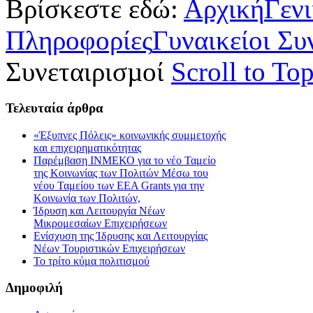
Βρίσκεστε εδώ:
Αρχική
Γεν
Πληροφορίες
Γυναικείοι Συ
Συνεταιρισµοί
Scroll to To
Τελευταία
άρθρα
«Έξυπνες Πόλεις» κοινωνικής συμμετοχής
και επιχειρηματικότητας
Παρέμβαση ΙΝΜΕΚΟ για το νέο Ταμείο
της Κοινωνίας των Πολιτών Μέσω του
νέου Ταμείου των ΕΕΑ Grants για την
Κοινωνία των Πολιτών,
Ίδρυση και Λειτουργία Νέων
Μικρομεσαίων Επιχειρήσεων
Ενίσχυση της Ίδρυσης και Λειτουργίας
Νέων Τουριστικών Επιχειρήσεων
Το τρίτο κύμα πολιτισμού
Δημοφιλή