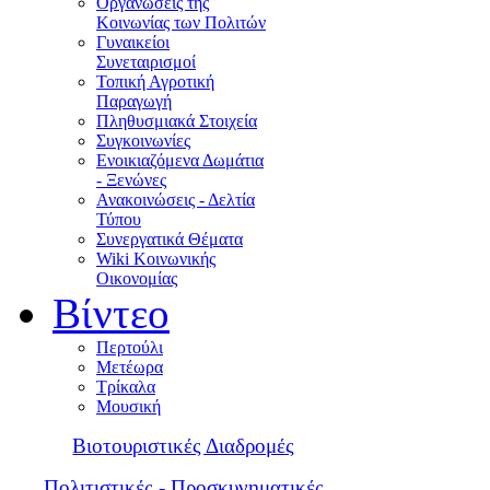
Οργανώσεις της
Κοινωνίας των Πολιτών
Γυναικείοι
Συνεταιρισμοί
Τοπική Αγροτική
Παραγωγή
Πληθυσμιακά Στοιχεία
Συγκοινωνίες
Ενοικιαζόμενα Δωμάτια
- Ξενώνες
Ανακοινώσεις - Δελτία
Τύπου
Συνεργατικά Θέματα
Wiki Κοινωνικής
Οικονομίας
Βίντεο
Περτούλι
Μετέωρα
Τρίκαλα
Μουσική
Βιοτουριστικές Διαδρομές
Πολιτιστικές - Προσκυνηματικές