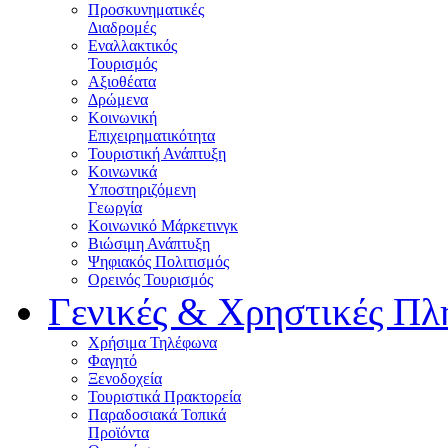
Προσκυνηματικές
Διαδρομές
Εναλλακτικός
Τουρισμός
Αξιοθέατα
Δρώμενα
Κοινωνική
Επιχειρηματικότητα
Τουριστική Ανάπτυξη
Κοινωνικά
Υποστηριζόμενη
Γεωργία
Κοινωνικό Μάρκετινγκ
Βιώσιμη Ανάπτυξη
Ψηφιακός Πολιτισμός
Ορεινός Τουρισμός
Γενικές & Χρηστικές Πλ
Χρήσιμα Τηλέφωνα
Φαγητό
Ξενοδοχεία
Τουριστικά Πρακτορεία
Παραδοσιακά Τοπικά
Προϊόντα