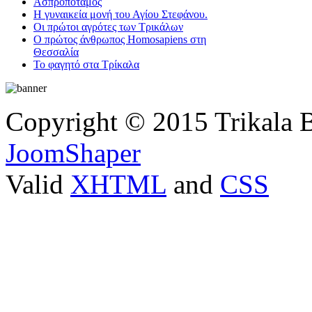
Ασπροπόταμος
Η γυναικεία μονή του Αγίου Στεφάνου.
Οι πρώτοι αγρότες των Τρικάλων
Ο πρώτος άνθρωπος Homosapiens στη
Θεσσαλία
Το φαγητό στα Τρίκαλα
Copyright © 2015 Trikala 
JoomShaper
Valid
XHTML
and
CSS