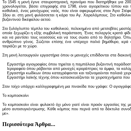
Το 1545 η μονή έγινε σταυροπηγιακή, προνόμιο που διατηρήθηκε για 200
χρονολογείται, βάσει επιγραφής στα 1798, είναι αγιορείτικου τύπου κα
καθολικό, ένας μονόχωρος ναός, που είναι αφιερωμένος στον Άγιο Στέφα
16ου αι. στη μονή φυλάσσεται η κάρα του Αγ. Χαραλάμπους. Στο καθολικ
βυζαντινού δικέφαλου αετού.
Στο ξυλόγλυπτο τέμπλο του καθολικού, πελεκημένο από μετσοβίτες μαστό
οποία ξεχωρίζει η εξής συμβολική παράσταση. Ένας πελαργός κρατά φίδι σ
και να ραντίσει τους νεοσσούς και να τους σώσει από το δηλητήριο. Όπ
ανθρώπινο γένος. Σώζεται επίσης ένα υπέροχο παλιό βημόθυρο, ιερά
ταιριάζει με το χώρο.
Στη μονή λειτουργούν εργαστήρια όπου οι μαναχές επιδίδονται στα διακονή
Εργαστήρι αγιογραφίας όπου τηρείται η παμπάλαια βυζαντινή παράδοση 
Ιεροραφείο όπου ράβονται από μοναχές ιεροράπτριες τα άμφια, τα καλύμμ
Εργαστήρι κωδίκων όπου καταγράφονται και ταξινομούνται παλαιά χειρό
Εργαστήρι λαϊκής τέχνης όπου κατασκευάζονται τα χειροτεχνήματα που δι
Στον τοίχο υπάρχει καλλιγραφημένη μια πινακίδα που γράφει: Ο αγιογράφο
Το κομποσκοίνι
Το κομποσκοίνι είναι φυλακτό όχι μόνο γιατί είναι προιόν εργασίας της
μέσο αυτοσυγκέντρωσης. Κάθε κόμπος που περνά από τα δάκτυλα συνοδε
με».
Περισσότερα Άρθρα...