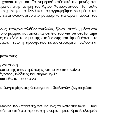
 χρόνια περίπου. Το σημερινό καθολικό της μονής που
ι τιμάται στην μνήμη του Αγίου Χαραλάμπους. Το παλιό
νο χτίστηκε το 1350 και τοιχογραφήθηκε στα μέσα του
ό είναι σκαλισμένο στο μαρμάρινο πάτωμα η μορφή του
ρους, υπάρχει πλήθος πουλιών, ζώων, φυτών, μέσα στα
το ράμφος και σκίζει τα στήθια του για να στάξει αίμα
ως ακριβώς το αίμα της σταύρωσης του Ιησού έσωσε το
 άμφια, ενώ η προσφάτως κατασκευασμένη ξυλοστέγη
ματά τους.
και τέχνη.
ατα της αγίας τράπεζας και τα κομποσκοίνια.
γραφα, κώδικες και περγαμηνές.
ατίθενται στο κοινό.
ς ζωγραφίζοντας θεολογεί και θεολογών ζωγραφίζει».
 μοναχής που προσεύχεται καθώς το κατασκευάζει. Είναι
ύεται από μια προσευχή «Κύριε Ιησού Χριστέ ελέησόν