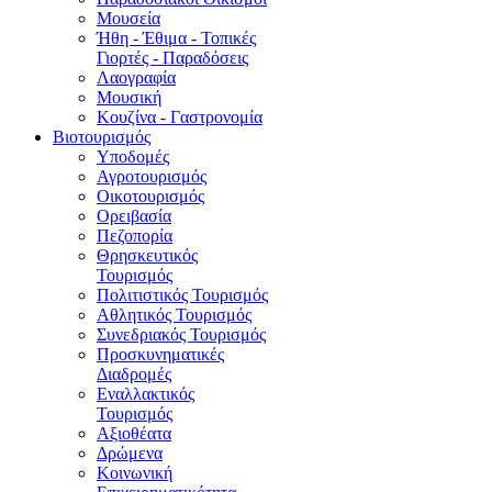
Μουσεία
Ήθη - Έθιμα - Τοπικές
Γιορτές - Παραδόσεις
Λαογραφία
Μουσική
Κουζίνα - Γαστρονομία
Βιοτουρισμός
Υποδομές
Αγροτουρισμός
Οικοτουρισμός
Ορειβασία
Πεζοπορία
Θρησκευτικός
Τουρισμός
Πολιτιστικός Τουρισμός
Αθλητικός Τουρισμός
Συνεδριακός Τουρισμός
Προσκυνηματικές
Διαδρομές
Εναλλακτικός
Τουρισμός
Αξιοθέατα
Δρώμενα
Κοινωνική