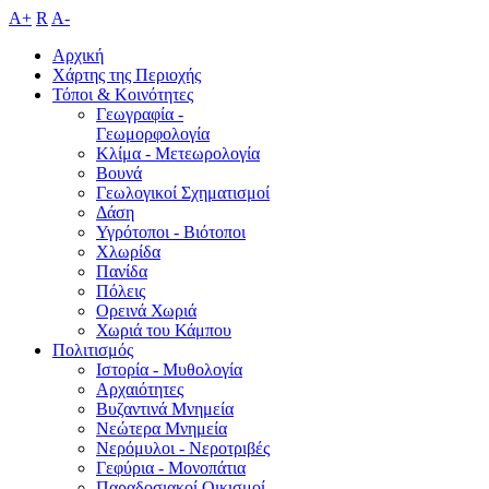
A+
R
A-
Αρχική
Χάρτης της Περιοχής
Τόποι & Κοινότητες
Γεωγραφία -
Γεωμορφολογία
Κλίμα - Mετεωρολογία
Βουνά
Γεωλογικοί Σχηματισμοί
Δάση
Υγρότοποι - Βιότοποι
Χλωρίδα
Πανίδα
Πόλεις
Ορεινά Χωριά
Χωριά του Κάμπου
Πολιτισμός
Ιστορία - Μυθολογία
Αρχαιότητες
Βυζαντινά Μνημεία
Νεώτερα Μνημεία
Νερόμυλοι - Nεροτριβές
Γεφύρια - Μονοπάτια
Παραδοσιακοί Οικισμοί