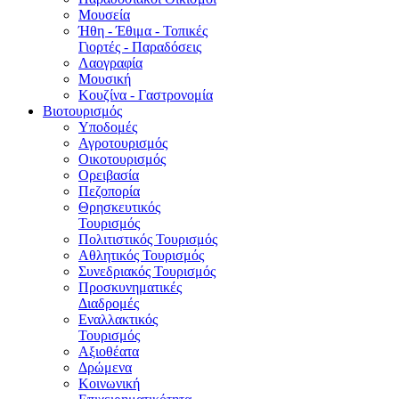
Μουσεία
Ήθη - Έθιμα - Τοπικές
Γιορτές - Παραδόσεις
Λαογραφία
Μουσική
Κουζίνα - Γαστρονομία
Βιοτουρισμός
Υποδομές
Αγροτουρισμός
Οικοτουρισμός
Ορειβασία
Πεζοπορία
Θρησκευτικός
Τουρισμός
Πολιτιστικός Τουρισμός
Αθλητικός Τουρισμός
Συνεδριακός Τουρισμός
Προσκυνηματικές
Διαδρομές
Εναλλακτικός
Τουρισμός
Αξιοθέατα
Δρώμενα
Κοινωνική