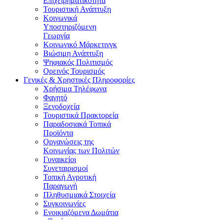
Επιχειρηματικότητα
Τουριστική Ανάπτυξη
Κοινωνικά
Υποστηριζόμενη
Γεωργία
Κοινωνικό Μάρκετινγκ
Βιώσιμη Ανάπτυξη
Ψηφιακός Πολιτισμός
Ορεινός Τουρισμός
Γενικές & Χρηστικές Πληροφορίες
Χρήσιμα Τηλέφωνα
Φαγητό
Ξενοδοχεία
Τουριστικά Πρακτορεία
Παραδοσιακά Τοπικά
Προϊόντα
Οργανώσεις της
Κοινωνίας των Πολιτών
Γυναικείοι
Συνεταιρισμοί
Τοπική Αγροτική
Παραγωγή
Πληθυσμιακά Στοιχεία
Συγκοινωνίες
Ενοικιαζόμενα Δωμάτια