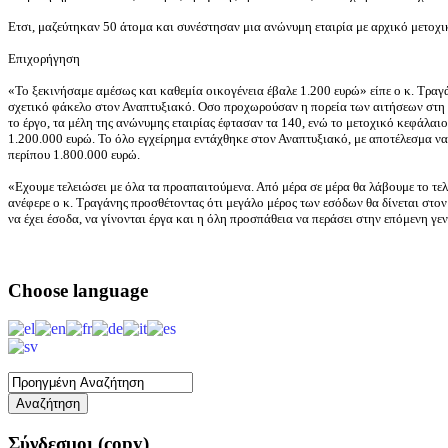
Ετσι, μαζεύτηκαν 50 άτομα και συνέστησαν μια ανώνυμη εταιρία με αρχικό μετοχ
Επιχορήγηση
«Το ξεκινήσαμε αμέσως και καθεμία οικογένεια έβαλε 1.200 ευρώ» είπε ο κ. Τραγ
σχετικό φάκελο στον Αναπτυξιακό. Οσο προχωρούσαν η πορεία των αιτήσεων στη Ρυ
το έργο, τα μέλη της ανώνυμης εταιρίας έφτασαν τα 140, ενώ το μετοχικό κεφάλαι
1.200.000 ευρώ. Το όλο εγχείρημα εντάχθηκε στον Αναπτυξιακό, με αποτέλεσμα να
περίπου 1.800.000 ευρώ.
«Εχουμε τελειώσει με όλα τα προαπαιτούμενα. Από μέρα σε μέρα θα λάβουμε το τελ
ανέφερε ο κ. Τραγάνης προσθέτοντας ότι μεγάλο μέρος των εσόδων θα δίνεται στ
να έχει έσοδα, να γίνονται έργα και η όλη προσπάθεια να περάσει στην επόμενη γεν
Choose
language
Σύνδεσμοι
(copy)