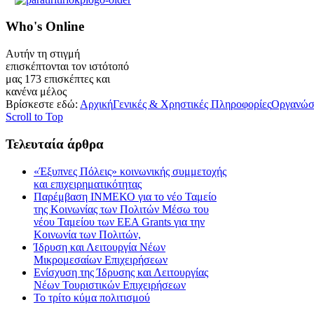
Who's
Online
Αυτήν τη στιγμή
επισκέπτονται τον ιστότοπό
μας 173 επισκέπτες και
κανένα μέλος
Βρίσκεστε εδώ:
Αρχική
Γενικές & Χρηστικές Πληροφορίες
Οργανώσε
Scroll to Top
Τελευταία
άρθρα
«Έξυπνες Πόλεις» κοινωνικής συμμετοχής
και επιχειρηματικότητας
Παρέμβαση ΙΝΜΕΚΟ για το νέο Ταμείο
της Κοινωνίας των Πολιτών Μέσω του
νέου Ταμείου των ΕΕΑ Grants για την
Κοινωνία των Πολιτών,
Ίδρυση και Λειτουργία Νέων
Μικρομεσαίων Επιχειρήσεων
Ενίσχυση της Ίδρυσης και Λειτουργίας
Νέων Τουριστικών Επιχειρήσεων
Το τρίτο κύμα πολιτισμού