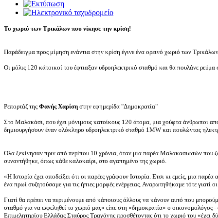
Το χωριό των Τρικάλων που νίκησε την κρίση!
Παράδειγμα προς μίμηση ενάντια στην κρίση έγινε ένα ορεινό χωριό των Τρικάλων
Οι μόλις 120 κάτοικοί του έφτιαξαν υδροηλεκτρικό σταθμό και θα πουλάνε ρεύμα
Ρεπορτάζ της
Φανής Χαρίση
στην εφημερίδα "Δημοκρατία"
Στο Μαλακάσι, που έχει μόνιμους κατοίκους 120 άτομα, μια χούφτα άνθρωποι απο
δημιουργήσουν έναν ολόκληρο υδροηλεκτρικό σταθμό 1MW και πουλώντας ηλεκτρ
Ολα ξεκίνησαν πριν από περίπου 10 χρόνια, όταν μια παρέα Μαλακασιωτών που ζου
συναντήθηκε, όπως κάθε καλοκαίρι, στο αγαπημένο της χωριό.
«Η Ιστορία έχει αποδείξει ότι οι παρέες γράφουν Ιστορία. Ετσι κι εμείς, μια παρ
ένα πρωί συζητούσαμε για τις ήπιες μορφές ενέργειας. Αναρωτηθήκαμε τότε γιατί οι
Γιατί θα πρέπει να περιμένουμε από κάποιους άλλους να κάνουν αυτό που μπορούμ
σταθμό για να ωφεληθεί το χωριό μας» είπε στη «δημοκρατία» ο οικονομολόγος -
Επιμελητηρίου Ελλάδας Σταύρος Τραγάνης προσθέτοντας ότι το χωριό του «έχει δ