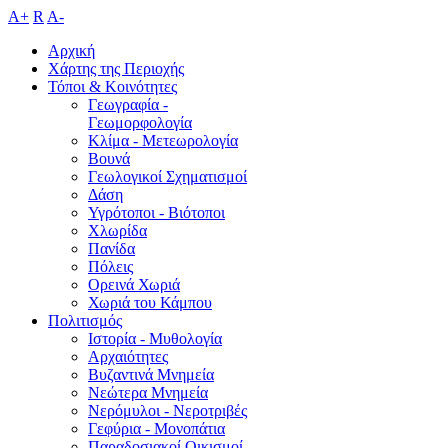
A+
R
A-
Αρχική
Χάρτης της Περιοχής
Τόποι & Κοινότητες
Γεωγραφία -
Γεωμορφολογία
Κλίμα - Mετεωρολογία
Βουνά
Γεωλογικοί Σχηματισμοί
Δάση
Υγρότοποι - Βιότοποι
Χλωρίδα
Πανίδα
Πόλεις
Ορεινά Χωριά
Χωριά του Κάμπου
Πολιτισμός
Ιστορία - Μυθολογία
Αρχαιότητες
Βυζαντινά Μνημεία
Νεώτερα Μνημεία
Νερόμυλοι - Nεροτριβές
Γεφύρια - Μονοπάτια
Παραδοσιακοί Οικισμοί