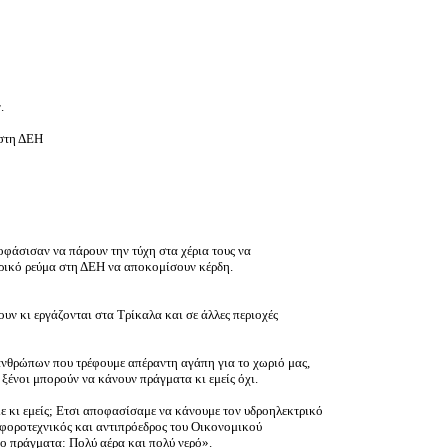
.
 στη ΔΕΗ
φάσισαν να πάρουν την τύχη στα χέρια τους να
ικό ρεύμα στη ΔΕΗ να αποκομίσουν κέρδη.
ν κι εργάζονται στα Τρίκαλα και σε άλλες περιοχές
έα ανθρώπων που τρέφουμε απέραντη αγάπη για το χωριό μας,
 ξένοι μπορούν να κάνουν πράγματα κι εμείς όχι.
ε κι εμείς; Ετσι αποφασίσαμε να κάνουμε τον υδροηλεκτρικό
 φοροτεχνικός και αντιπρόεδρος του Οικονομικού
ύο πράγματα: Πολύ αέρα και πολύ νερό».