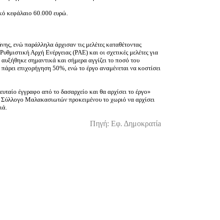
ικό κεφάλαιο 60.000 ευρώ.
άνης, ενώ παράλληλα άρχισαν τις μελέτες καταθέτοντας
θμιστική Αρχή Ενέργειας (ΡΑΕ) και οι σχετικές μελέτες για
ο αυξήθηκε σημαντικά και σήμερα αγγίζει το ποσό του
 πάρει επιχορήγηση 50%, ενώ το έργο αναμένεται να κοστίσει
ευταίο έγγραφο από το δασαρχείο και θα αρχίσει το έργο»
ον Σύλλογο Μαλακασιωτών προκειμένου το χωριό να αρχίσει
ιά.
Πηγή: Εφ. Δημοκρατίa