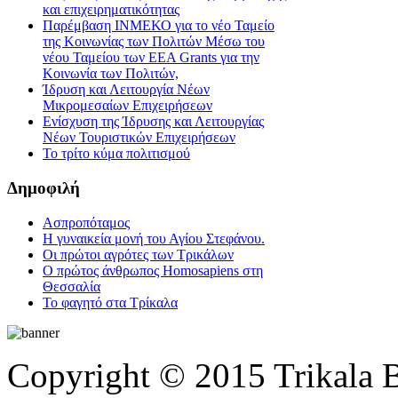
και επιχειρηματικότητας
Παρέμβαση ΙΝΜΕΚΟ για το νέο Ταμείο
της Κοινωνίας των Πολιτών Μέσω του
νέου Ταμείου των ΕΕΑ Grants για την
Κοινωνία των Πολιτών,
Ίδρυση και Λειτουργία Νέων
Μικρομεσαίων Επιχειρήσεων
Ενίσχυση της Ίδρυσης και Λειτουργίας
Νέων Τουριστικών Επιχειρήσεων
Το τρίτο κύμα πολιτισμού
Δημοφιλή
Ασπροπόταμος
Η γυναικεία μονή του Αγίου Στεφάνου.
Οι πρώτοι αγρότες των Τρικάλων
Ο πρώτος άνθρωπος Homosapiens στη
Θεσσαλία
Το φαγητό στα Τρίκαλα
Copyright © 2015 Trikala 