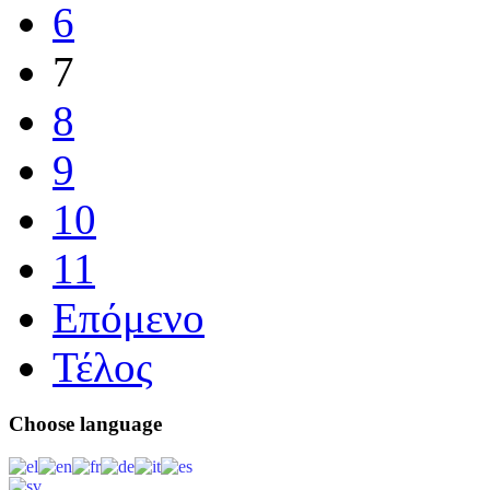
6
7
8
9
10
11
Επόμενο
Τέλος
Choose
language