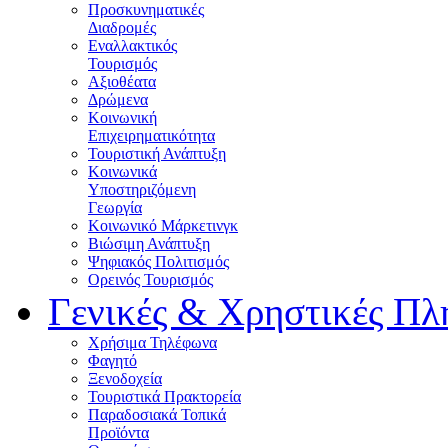
Προσκυνηματικές
Διαδρομές
Εναλλακτικός
Τουρισμός
Αξιοθέατα
Δρώμενα
Κοινωνική
Επιχειρηματικότητα
Τουριστική Ανάπτυξη
Κοινωνικά
Υποστηριζόμενη
Γεωργία
Κοινωνικό Μάρκετινγκ
Βιώσιμη Ανάπτυξη
Ψηφιακός Πολιτισμός
Ορεινός Τουρισμός
Γενικές & Χρηστικές Πλ
Χρήσιμα Τηλέφωνα
Φαγητό
Ξενοδοχεία
Τουριστικά Πρακτορεία
Παραδοσιακά Τοπικά
Προϊόντα