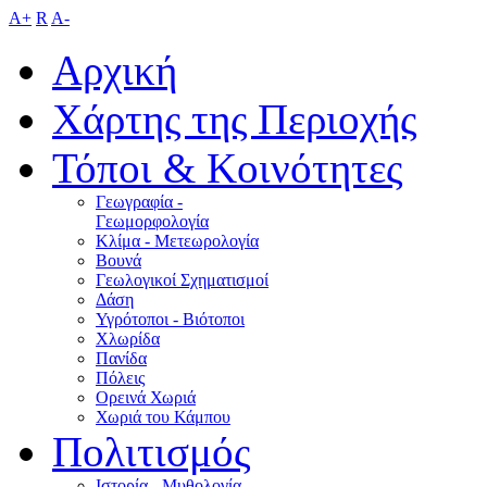
A+
R
A-
Αρχική
Χάρτης της Περιοχής
Τόποι & Κοινότητες
Γεωγραφία -
Γεωμορφολογία
Κλίμα - Mετεωρολογία
Βουνά
Γεωλογικοί Σχηματισμοί
Δάση
Υγρότοποι - Βιότοποι
Χλωρίδα
Πανίδα
Πόλεις
Ορεινά Χωριά
Χωριά του Κάμπου
Πολιτισμός
Ιστορία - Μυθολογία