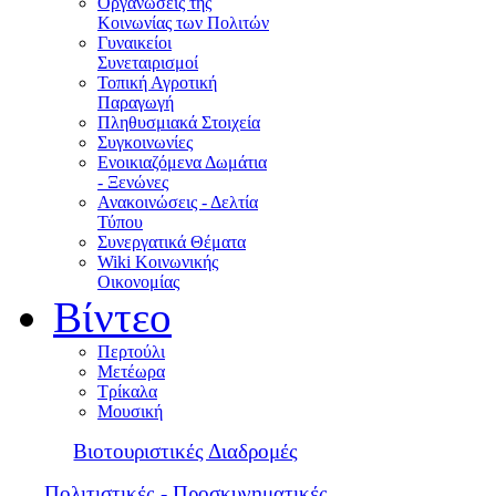
Οργανώσεις της
Κοινωνίας των Πολιτών
Γυναικείοι
Συνεταιρισμοί
Τοπική Αγροτική
Παραγωγή
Πληθυσμιακά Στοιχεία
Συγκοινωνίες
Ενοικιαζόμενα Δωμάτια
- Ξενώνες
Ανακοινώσεις - Δελτία
Τύπου
Συνεργατικά Θέματα
Wiki Κοινωνικής
Οικονομίας
Βίντεο
Περτούλι
Μετέωρα
Τρίκαλα
Μουσική
Βιοτουριστικές Διαδρομές
Πολιτιστικές - Προσκυνηματικές