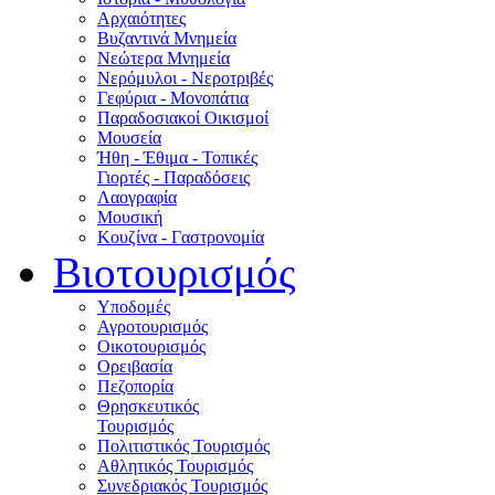
Αρχαιότητες
Βυζαντινά Μνημεία
Νεώτερα Μνημεία
Νερόμυλοι - Nεροτριβές
Γεφύρια - Μονοπάτια
Παραδοσιακοί Οικισμοί
Μουσεία
Ήθη - Έθιμα - Τοπικές
Γιορτές - Παραδόσεις
Λαογραφία
Μουσική
Κουζίνα - Γαστρονομία
Βιοτουρισμός
Υποδομές
Αγροτουρισμός
Οικοτουρισμός
Ορειβασία
Πεζοπορία
Θρησκευτικός
Τουρισμός
Πολιτιστικός Τουρισμός
Αθλητικός Τουρισμός
Συνεδριακός Τουρισμός