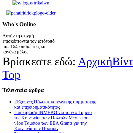
Who's
Online
Αυτήν τη στιγμή
επισκέπτονται τον ιστότοπό
μας 164 επισκέπτες και
κανένα μέλος
Βρίσκεστε εδώ:
Αρχική
Βίν
Top
Τελευταία
άρθρα
«Έξυπνες Πόλεις» κοινωνικής συμμετοχής
και επιχειρηματικότητας
Παρέμβαση ΙΝΜΕΚΟ για το νέο Ταμείο
της Κοινωνίας των Πολιτών Μέσω του
νέου Ταμείου των ΕΕΑ Grants για την
Κοινωνία των Πολιτών,