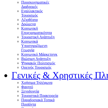
Προσκυνηματικές
Διαδρομές
Εναλλακτικός
Τουρισμός
Αξιοθέατα
Δρώμενα
Κοινωνική
Επιχειρηματικότητα
Τουριστική Ανάπτυξη
Κοινωνικά
Υποστηριζόμενη
Γεωργία
Κοινωνικό Μάρκετινγκ
Βιώσιμη Ανάπτυξη
Ψηφιακός Πολιτισμός
Ορεινός Τουρισμός
Γενικές & Χρηστικές Πλ
Χρήσιμα Τηλέφωνα
Φαγητό
Ξενοδοχεία
Τουριστικά Πρακτορεία
Παραδοσιακά Τοπικά
Προϊόντα