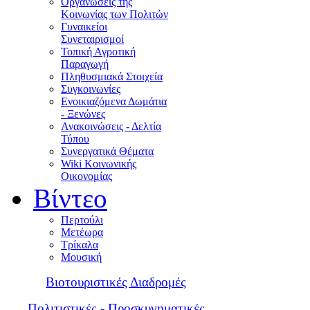
Οργανώσεις της
Κοινωνίας των Πολιτών
Γυναικείοι
Συνεταιρισμοί
Τοπική Αγροτική
Παραγωγή
Πληθυσμιακά Στοιχεία
Συγκοινωνίες
Ενοικιαζόμενα Δωμάτια
- Ξενώνες
Ανακοινώσεις - Δελτία
Τύπου
Συνεργατικά Θέματα
Wiki Κοινωνικής
Οικονομίας
Βίντεο
Περτούλι
Μετέωρα
Τρίκαλα
Μουσική
Βιοτουριστικές Διαδρομές
Πολιτιστικές - Προσκυνηματικές