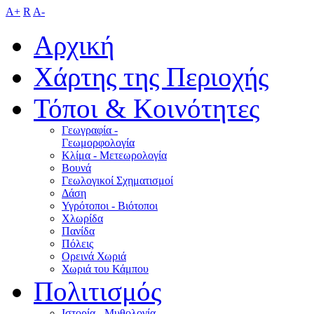
A+
R
A-
Αρχική
Χάρτης της Περιοχής
Τόποι & Κοινότητες
Γεωγραφία -
Γεωμορφολογία
Κλίμα - Mετεωρολογία
Βουνά
Γεωλογικοί Σχηματισμοί
Δάση
Υγρότοποι - Βιότοποι
Χλωρίδα
Πανίδα
Πόλεις
Ορεινά Χωριά
Χωριά του Κάμπου
Πολιτισμός
Ιστορία - Μυθολογία