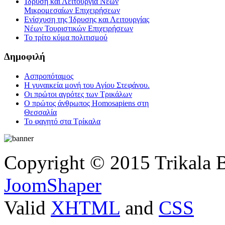
Ίδρυση και Λειτουργία Νέων
Μικρομεσαίων Επιχειρήσεων
Ενίσχυση της Ίδρυσης και Λειτουργίας
Νέων Τουριστικών Επιχειρήσεων
Το τρίτο κύμα πολιτισμού
Δημοφιλή
Ασπροπόταμος
Η γυναικεία μονή του Αγίου Στεφάνου.
Οι πρώτοι αγρότες των Τρικάλων
Ο πρώτος άνθρωπος Homosapiens στη
Θεσσαλία
Το φαγητό στα Τρίκαλα
Copyright © 2015 Trikala 
JoomShaper
Valid
XHTML
and
CSS