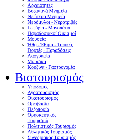
Αρχαιότητες
Βυζαντινά Μνημεία
Νεώτερα Μνημεία
Νερόμυλοι - Nεροτριβές
Γεφύρια - Μονοπάτια
Παραδοσιακοί Οικισμοί
Μουσεία
Ήθη - Έθιμα - Τοπικές
Γιορτές - Παραδόσεις
Λαογραφία
Μουσική
Κουζίνα - Γαστρονομία
Βιοτουρισμός
Υποδομές
Αγροτουρισμός
Οικοτουρισμός
Ορειβασία
Πεζοπορία
Θρησκευτικός
Τουρισμός
Πολιτιστικός Τουρισμός
Αθλητικός Τουρισμός
Συνεδριακός Τουρισμός