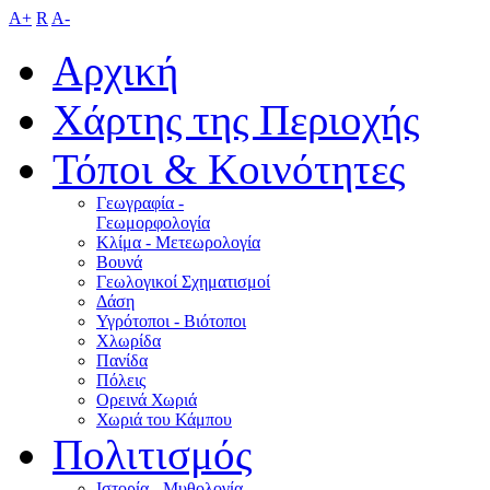
A+
R
A-
Αρχική
Χάρτης της Περιοχής
Τόποι & Κοινότητες
Γεωγραφία -
Γεωμορφολογία
Κλίμα - Mετεωρολογία
Βουνά
Γεωλογικοί Σχηματισμοί
Δάση
Υγρότοποι - Βιότοποι
Χλωρίδα
Πανίδα
Πόλεις
Ορεινά Χωριά
Χωριά του Κάμπου
Πολιτισμός
Ιστορία - Μυθολογία