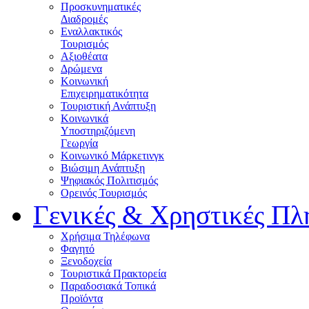
Προσκυνηματικές
Διαδρομές
Εναλλακτικός
Τουρισμός
Αξιοθέατα
Δρώμενα
Κοινωνική
Επιχειρηματικότητα
Τουριστική Ανάπτυξη
Κοινωνικά
Υποστηριζόμενη
Γεωργία
Κοινωνικό Μάρκετινγκ
Βιώσιμη Ανάπτυξη
Ψηφιακός Πολιτισμός
Ορεινός Τουρισμός
Γενικές & Χρηστικές Πλ
Χρήσιμα Τηλέφωνα
Φαγητό
Ξενοδοχεία
Τουριστικά Πρακτορεία
Παραδοσιακά Τοπικά
Προϊόντα