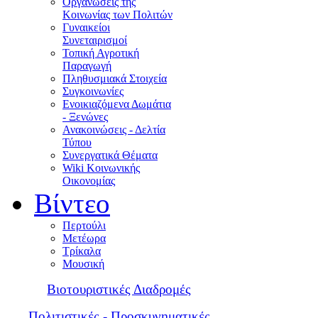
Οργανώσεις της
Κοινωνίας των Πολιτών
Γυναικείοι
Συνεταιρισμοί
Τοπική Αγροτική
Παραγωγή
Πληθυσμιακά Στοιχεία
Συγκοινωνίες
Ενοικιαζόμενα Δωμάτια
- Ξενώνες
Ανακοινώσεις - Δελτία
Τύπου
Συνεργατικά Θέματα
Wiki Κοινωνικής
Οικονομίας
Βίντεο
Περτούλι
Μετέωρα
Τρίκαλα
Μουσική
Βιοτουριστικές Διαδρομές
Πολιτιστικές - Προσκυνηματικές