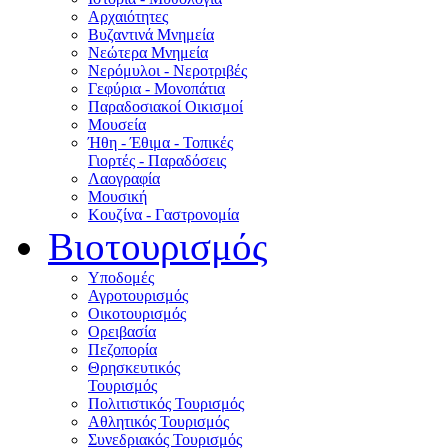
Αρχαιότητες
Βυζαντινά Μνημεία
Νεώτερα Μνημεία
Νερόμυλοι - Nεροτριβές
Γεφύρια - Μονοπάτια
Παραδοσιακοί Οικισμοί
Μουσεία
Ήθη - Έθιμα - Τοπικές
Γιορτές - Παραδόσεις
Λαογραφία
Μουσική
Κουζίνα - Γαστρονομία
Βιοτουρισμός
Υποδομές
Αγροτουρισμός
Οικοτουρισμός
Ορειβασία
Πεζοπορία
Θρησκευτικός
Τουρισμός
Πολιτιστικός Τουρισμός
Αθλητικός Τουρισμός
Συνεδριακός Τουρισμός