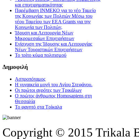
και επιχειρηματικότητας
Παρέμβαση ΙΝΜΕΚΟ για το νέο Ταμείο
της Κοινωνίας των Πολιτών Μέσω του
νέου Ταμείου των ΕΕΑ Grants για την
Κοινωνία των Πολιτών,
Ίδρυση και Λειτουργία Νέων
Μικρομεσαίων Επιχειρήσεων
Ενίσχυση της Ίδρυσης και Λειτουργίας
Νέων Τουριστικών Επιχειρήσεων
Το τρίτο κύμα πολιτισμού
Δημοφιλή
Ασπροπόταμος
Η γυναικεία μονή του Αγίου Στεφάνου.
Οι πρώτοι αγρότες των Τρικάλων
Ο πρώτος άνθρωπος Homosapiens στη
Θεσσαλία
Το φαγητό στα Τρίκαλα
Copyright © 2015 Trikala 