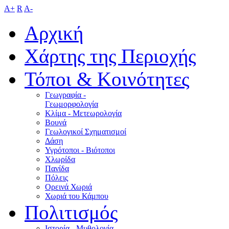
A+
R
A-
Αρχική
Χάρτης της Περιοχής
Τόποι & Κοινότητες
Γεωγραφία -
Γεωμορφολογία
Κλίμα - Mετεωρολογία
Βουνά
Γεωλογικοί Σχηματισμοί
Δάση
Υγρότοποι - Βιότοποι
Χλωρίδα
Πανίδα
Πόλεις
Ορεινά Χωριά
Χωριά του Κάμπου
Πολιτισμός
Ιστορία - Μυθολογία