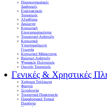
Προσκυνηματικές
Διαδρομές
Εναλλακτικός
Τουρισμός
Αξιοθέατα
Δρώμενα
Κοινωνική
Επιχειρηματικότητα
Τουριστική Ανάπτυξη
Κοινωνικά
Υποστηριζόμενη
Γεωργία
Κοινωνικό Μάρκετινγκ
Βιώσιμη Ανάπτυξη
Ψηφιακός Πολιτισμός
Ορεινός Τουρισμός
Γενικές & Χρηστικές Πλ
Χρήσιμα Τηλέφωνα
Φαγητό
Ξενοδοχεία
Τουριστικά Πρακτορεία
Παραδοσιακά Τοπικά
Προϊόντα