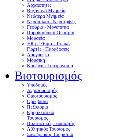
Αρχαιότητες
Βυζαντινά Μνημεία
Νεώτερα Μνημεία
Νερόμυλοι - Nεροτριβές
Γεφύρια - Μονοπάτια
Παραδοσιακοί Οικισμοί
Μουσεία
Ήθη - Έθιμα - Τοπικές
Γιορτές - Παραδόσεις
Λαογραφία
Μουσική
Κουζίνα - Γαστρονομία
Βιοτουρισμός
Υποδομές
Αγροτουρισμός
Οικοτουρισμός
Ορειβασία
Πεζοπορία
Θρησκευτικός
Τουρισμός
Πολιτιστικός Τουρισμός
Αθλητικός Τουρισμός
Συνεδριακός Τουρισμός