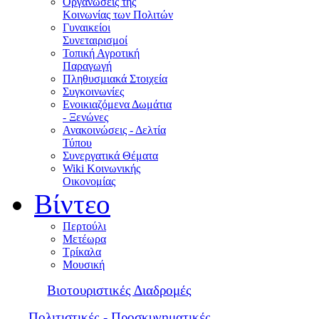
Οργανώσεις της
Κοινωνίας των Πολιτών
Γυναικείοι
Συνεταιρισμοί
Τοπική Αγροτική
Παραγωγή
Πληθυσμιακά Στοιχεία
Συγκοινωνίες
Ενοικιαζόμενα Δωμάτια
- Ξενώνες
Ανακοινώσεις - Δελτία
Τύπου
Συνεργατικά Θέματα
Wiki Κοινωνικής
Οικονομίας
Βίντεο
Περτούλι
Μετέωρα
Τρίκαλα
Μουσική
Βιοτουριστικές Διαδρομές
Πολιτιστικές - Προσκυνηματικές