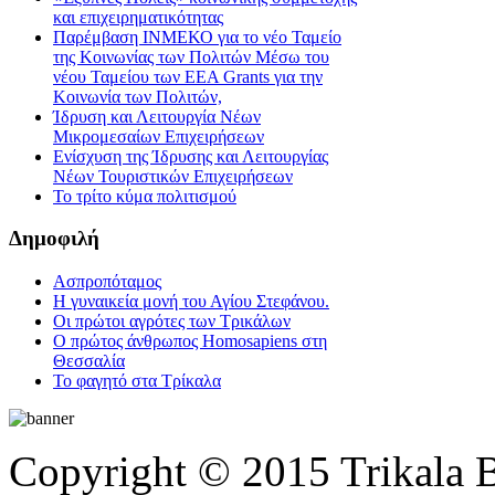
και επιχειρηματικότητας
Παρέμβαση ΙΝΜΕΚΟ για το νέο Ταμείο
της Κοινωνίας των Πολιτών Μέσω του
νέου Ταμείου των ΕΕΑ Grants για την
Κοινωνία των Πολιτών,
Ίδρυση και Λειτουργία Νέων
Μικρομεσαίων Επιχειρήσεων
Ενίσχυση της Ίδρυσης και Λειτουργίας
Νέων Τουριστικών Επιχειρήσεων
Το τρίτο κύμα πολιτισμού
Δημοφιλή
Ασπροπόταμος
Η γυναικεία μονή του Αγίου Στεφάνου.
Οι πρώτοι αγρότες των Τρικάλων
Ο πρώτος άνθρωπος Homosapiens στη
Θεσσαλία
Το φαγητό στα Τρίκαλα
Copyright © 2015 Trikala 