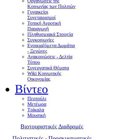
Οργανώσεις της
Κοινωνίας των Πολιτών
Γυναικείοι
Συνεταιρισμοί
Τοπική Αγροτική
Παραγωγή
Πληθυσμιακά Στοιχεία
Συγκοινωνίες
Ενοικιαζόμενα Δωμάτια
- Ξενώνες
Ανακοινώσεις - Δελτία
Τύπου
Συνεργατικά Θέματα
Wiki Κοινωνικής
Οικονομίας
Βίντεο
Περτούλι
Μετέωρα
Τρίκαλα
Μουσική
Βιοτουριστικές Διαδρομές
Πολιτιστικές - Προσκυνηματικές