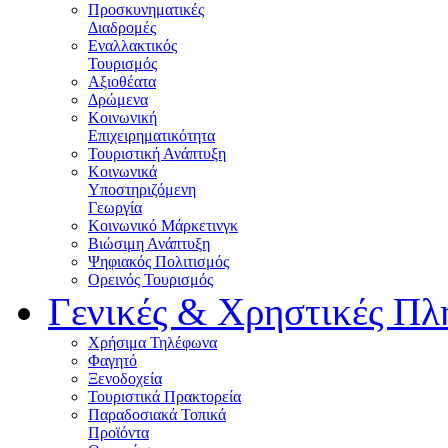
Προσκυνηματικές
Διαδρομές
Εναλλακτικός
Τουρισμός
Αξιοθέατα
Δρώμενα
Κοινωνική
Επιχειρηματικότητα
Τουριστική Ανάπτυξη
Κοινωνικά
Υποστηριζόμενη
Γεωργία
Κοινωνικό Μάρκετινγκ
Βιώσιμη Ανάπτυξη
Ψηφιακός Πολιτισμός
Ορεινός Τουρισμός
Γενικές & Χρηστικές Πλ
Χρήσιμα Τηλέφωνα
Φαγητό
Ξενοδοχεία
Τουριστικά Πρακτορεία
Παραδοσιακά Τοπικά
Προϊόντα