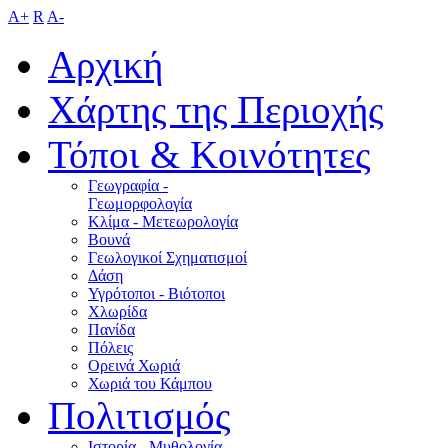
A+
R
A-
Αρχική
Χάρτης της Περιοχής
Τόποι & Κοινότητες
Γεωγραφία -
Γεωμορφολογία
Κλίμα - Mετεωρολογία
Βουνά
Γεωλογικοί Σχηματισμοί
Δάση
Υγρότοποι - Βιότοποι
Χλωρίδα
Πανίδα
Πόλεις
Ορεινά Χωριά
Χωριά του Κάμπου
Πολιτισμός
Ιστορία - Μυθολογία