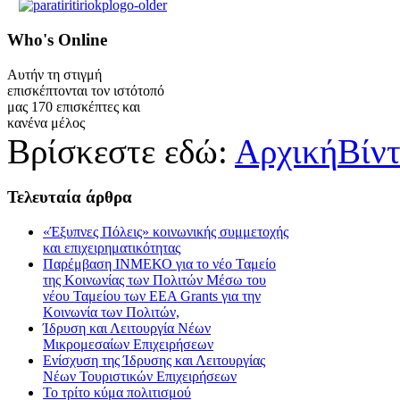
Who's
Online
Αυτήν τη στιγμή
επισκέπτονται τον ιστότοπό
μας 170 επισκέπτες και
κανένα μέλος
Βρίσκεστε εδώ:
Αρχική
Βίν
Τελευταία
άρθρα
«Έξυπνες Πόλεις» κοινωνικής συμμετοχής
και επιχειρηματικότητας
Παρέμβαση ΙΝΜΕΚΟ για το νέο Ταμείο
της Κοινωνίας των Πολιτών Μέσω του
νέου Ταμείου των ΕΕΑ Grants για την
Κοινωνία των Πολιτών,
Ίδρυση και Λειτουργία Νέων
Μικρομεσαίων Επιχειρήσεων
Ενίσχυση της Ίδρυσης και Λειτουργίας
Νέων Τουριστικών Επιχειρήσεων
Το τρίτο κύμα πολιτισμού