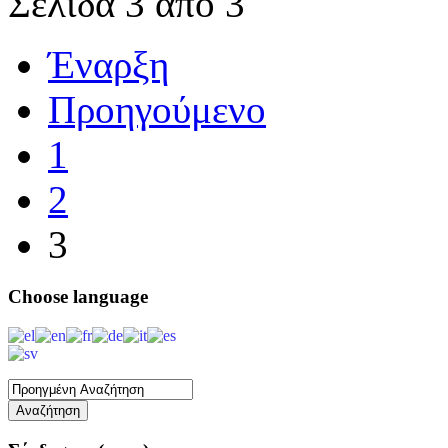
Σελίδα 3 από 3
Έναρξη
Προηγούμενο
1
2
3
Choose
language