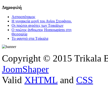
Δημοφιλή
Ασπροπόταμος
Η γυναικεία μονή του Αγίου Στεφάνου.
Οι πρώτοι αγρότες των Τρικάλων
Ο πρώτος άνθρωπος Homosapiens στη
Θεσσαλία
Το φαγητό στα Τρίκαλα
Copyright © 2015 Trikala 
JoomShaper
Valid
XHTML
and
CSS