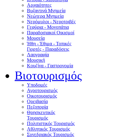
Αρχαιότητες
Βυζαντινά Μνημεία
Νεώτερα Μνημεία
Νερόμυλοι - Nεροτριβές
Γεφύρια - Μονοπάτια
Παραδοσιακοί Οικισμοί
Μουσεία
Ήθη - Έθιμα - Τοπικές
Γιορτές - Παραδόσεις
Λαογραφία
Μουσική
Κουζίνα - Γαστρονομία
Βιοτουρισμός
Υποδομές
Αγροτουρισμός
Οικοτουρισμός
Ορειβασία
Πεζοπορία
Θρησκευτικός
Τουρισμός
Πολιτιστικός Τουρισμός
Αθλητικός Τουρισμός
Συνεδριακός Τουρισμός