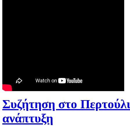
Συζήτηση στο Περτούλι
ανάπτυξη