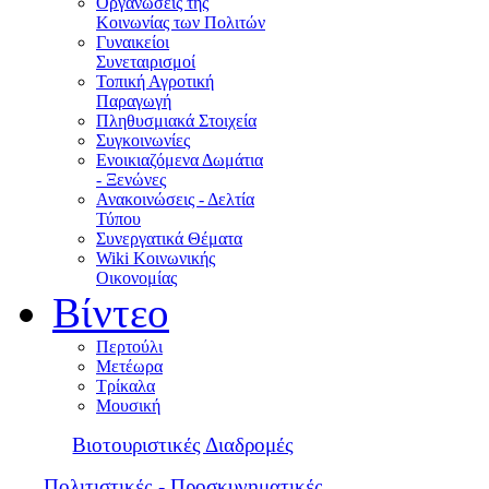
Οργανώσεις της
Κοινωνίας των Πολιτών
Γυναικείοι
Συνεταιρισμοί
Τοπική Αγροτική
Παραγωγή
Πληθυσμιακά Στοιχεία
Συγκοινωνίες
Ενοικιαζόμενα Δωμάτια
- Ξενώνες
Ανακοινώσεις - Δελτία
Τύπου
Συνεργατικά Θέματα
Wiki Κοινωνικής
Οικονομίας
Βίντεο
Περτούλι
Μετέωρα
Τρίκαλα
Μουσική
Βιοτουριστικές Διαδρομές
Πολιτιστικές - Προσκυνηματικές