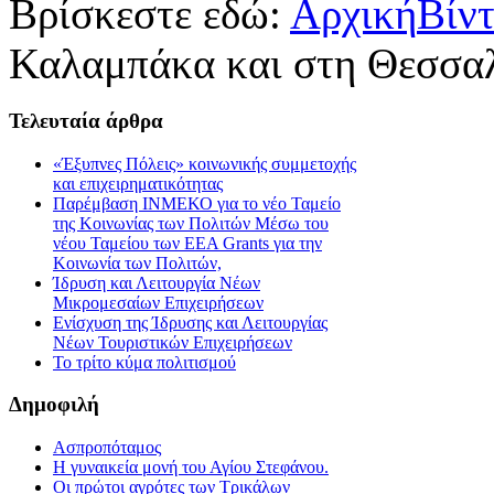
Βρίσκεστε εδώ:
Αρχική
Βίν
Καλαμπάκα και στη Θεσσα
Τελευταία
άρθρα
«Έξυπνες Πόλεις» κοινωνικής συμμετοχής
και επιχειρηματικότητας
Παρέμβαση ΙΝΜΕΚΟ για το νέο Ταμείο
της Κοινωνίας των Πολιτών Μέσω του
νέου Ταμείου των ΕΕΑ Grants για την
Κοινωνία των Πολιτών,
Ίδρυση και Λειτουργία Νέων
Μικρομεσαίων Επιχειρήσεων
Ενίσχυση της Ίδρυσης και Λειτουργίας
Νέων Τουριστικών Επιχειρήσεων
Το τρίτο κύμα πολιτισμού
Δημοφιλή
Ασπροπόταμος
Η γυναικεία μονή του Αγίου Στεφάνου.
Οι πρώτοι αγρότες των Τρικάλων