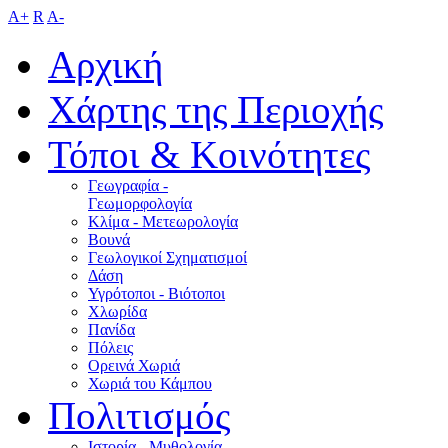
A+
R
A-
Αρχική
Χάρτης της Περιοχής
Τόποι & Κοινότητες
Γεωγραφία -
Γεωμορφολογία
Κλίμα - Mετεωρολογία
Βουνά
Γεωλογικοί Σχηματισμοί
Δάση
Υγρότοποι - Βιότοποι
Χλωρίδα
Πανίδα
Πόλεις
Ορεινά Χωριά
Χωριά του Κάμπου
Πολιτισμός
Ιστορία - Μυθολογία