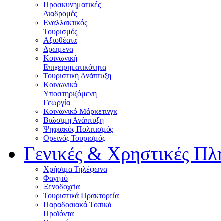
Προσκυνηματικές
Διαδρομές
Εναλλακτικός
Τουρισμός
Αξιοθέατα
Δρώμενα
Κοινωνική
Επιχειρηματικότητα
Τουριστική Ανάπτυξη
Κοινωνικά
Υποστηριζόμενη
Γεωργία
Κοινωνικό Μάρκετινγκ
Βιώσιμη Ανάπτυξη
Ψηφιακός Πολιτισμός
Ορεινός Τουρισμός
Γενικές & Χρηστικές Πλ
Χρήσιμα Τηλέφωνα
Φαγητό
Ξενοδοχεία
Τουριστικά Πρακτορεία
Παραδοσιακά Τοπικά
Προϊόντα