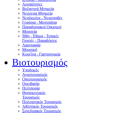
Αρχαιότητες
Βυζαντινά Μνημεία
Νεώτερα Μνημεία
Νερόμυλοι - Nεροτριβές
Γεφύρια - Μονοπάτια
Παραδοσιακοί Οικισμοί
Μουσεία
Ήθη - Έθιμα - Τοπικές
Γιορτές - Παραδόσεις
Λαογραφία
Μουσική
Κουζίνα - Γαστρονομία
Βιοτουρισμός
Υποδομές
Αγροτουρισμός
Οικοτουρισμός
Ορειβασία
Πεζοπορία
Θρησκευτικός
Τουρισμός
Πολιτιστικός Τουρισμός
Αθλητικός Τουρισμός
Συνεδριακός Τουρισμός