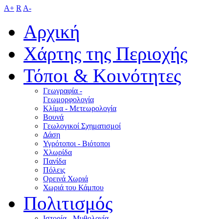
A+
R
A-
Αρχική
Χάρτης της Περιοχής
Τόποι & Κοινότητες
Γεωγραφία -
Γεωμορφολογία
Κλίμα - Mετεωρολογία
Βουνά
Γεωλογικοί Σχηματισμοί
Δάση
Υγρότοποι - Βιότοποι
Χλωρίδα
Πανίδα
Πόλεις
Ορεινά Χωριά
Χωριά του Κάμπου
Πολιτισμός
Ιστορία - Μυθολογία