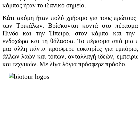
κάμπος ήταν το ιδανικό σημείο.
Διαβάστε περισσότερα...
Κάτι ακόμη ήταν πολύ χρήσιμο για τους πρώτους
Πολιτιστικές Διαδρομές
των Τρικάλων. Βρίσκονται κοντά στο πέρασμ
Πίνδο και την Ήπειρο, στον κάμπο και την 
Αναζητώντας το πνεύμα του τόπου, την ανθρώπινη δημιουργία και ε
ενδοχώρα και τη θάλασσα. Το πέρασμα από μια π
τους πολιτιστικούς χώρους και τα μουσεία της περιοχής που εκθέτουν
Θεόπετρας, λίγα χιλιόμετρα πριν από τα Μετέωρα, μας δίνει στοιχεία 
μια άλλη πάντα πρόσφερε ευκαιρίες για εμπόριο
άλλων λαών και τόπων, ανταλλαγή ιδεών, εμπειρι
Διαβάστε περισσότερα...
και τεχνικών. Με λίγα λόγια πρόσφερε πρόοδο.
Πώς προέκυψαν τα...
Η ΠΕ Τρικάλων, δεύτερη σε έκταση στο θεσσαλικό χώρο, χαρακτηρί
πλούσια μυθολογία. Στην περιοχή δεσπόζουν τα Μετέωρα ως μοναδικ
οροσειρά της Πίνδου, ανατολικά τον γόνιμο θεσσαλικό κάμπο και ση
Διαβάστε περισσότερα...
Το φαγητό στα...