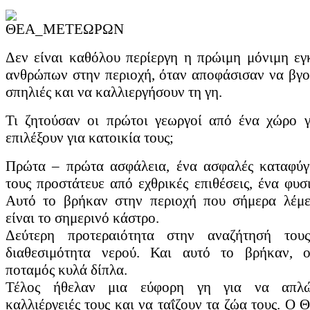
Ο Πηνειός ποταμός
Ο Πορταίτης, παραπόταμος στου Πηνείου κοντά στην Πύλη Ο Όμηρο
γιος του Ωκεανού και της Τιθύος, όπως όλοι άλλωστε οι ποταμοί κ
Δεν είναι καθόλου περίεργη η πρώιμη μόνιμη εγ
κατά τον Μεσαίωνα, όπου πρώτη που τον ονομάζει έτσι είναι...
ανθρώπων στην περιοχή, όταν αποφάσισαν να βγο
σπηλιές και να καλλιεργήσουν τη γη.
Διαβάστε περισσότερα...
Τι ζητούσαν οι πρώτοι γεωργοί από ένα χώρο γ
Ο πρώτος άνθρωπος...
επιλέξουν για κατοικία τους;
Πολλά – πολλά χρόνια μετά τη δημιουργία του θεσσαλικού κάμπου
οστών και χρηστικών εργαλείων που εντοπίστηκαν στον Πηνειό ποτα
Πρώτα – πρώτα ασφάλεια, ένα ασφαλές καταφύγ
κάμπο έχει την ίδια διάρκεια 100,000 χρόνων, όσο διαρκεί δηλαδή κα
τους προστάτευε από εχθρικές επιθέσεις, ένα φυσ
Αυτό το βρήκαν στην περιοχή που σήμερα λέμε
Διαβάστε περισσότερα...
είναι το σημερινό κάστρο.
Δεύτερη προτεραιότητα στην αναζήτησή του
Οι πρώτοι αγρότες...
διαθεσιμότητα νερού. Και αυτό το βρήκαν, 
ποταμός κυλά δίπλα.
Δεν είναι καθόλου περίεργη η πρώιμη μόνιμη εγκατάσταση ανθρώπων
καλλιεργήσουν τη γη. Τι ζητούσαν οι πρώτοι γεωργοί από ένα χώρο γ
Τέλος ήθελαν μια εύφορη γη για να απλώ
ασφαλές καταφύγιο που θα τους προστάτευε από εχθρικές επιθέσεις,.
καλλιέργειές τους και να ταΐζουν τα ζώα τους. Ο 