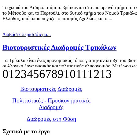
Τα χωριά του Ασπροποτάμου: βρίσκονται στο πιο ορεινό τμήμα του 
το Μέτσοβο και το Περτούλι, στο δυτικό τμήμα του Νομού Τρικάλων.
Ελλάδας, από όπου πηγάζει ο ποταμός Αχελώος και οι...
Διαβάστε περισσότερα...
Βιοτουριστικές Διαδρομές Τρικάλων
Τα Τρίκαλα είναι ένας προνομιακός τόπος για την ανάπτυξη του βιο
συλλογικά έργα φυσικής και πολιτιστικής κληρονομιάς. Μετέωρα ως
0
1
2
3
4
5
6
7
8
9
10
11
12
13
πασίγνωστο brand name, που συνδυάζεται με τον ορεινό τουρισμό γύ
Διαβάστε περισσότερα...
Βιοτουριστικές Διαδρομές
Γύρος του Κόζακα
Πολιτιστικές - Προσκυνηματικές
Διαδρομές
Τα χωριά και οι τόποι πέριξ της οροσειράς του Κόζιακα είναι μια απ
Διαδρομές στη Φύση
Τρίκαλα. Ο Κόζιακας, είναι το βουνό που διαχωρίζει ανατολικά το 
Πίνδου. Υπάρχουν μόνο δύο...
Σχετικά
με το έργο