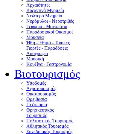
Αρχαιότητες
Βυζαντινά Μνημεία
Νεώτερα Μνημεία
Νερόμυλοι - Nεροτριβές
Γεφύρια - Μονοπάτια
Παραδοσιακοί Οικισμοί
Μουσεία
Ήθη - Έθιμα - Τοπικές
Γιορτές - Παραδόσεις
Λαογραφία
Μουσική
Κουζίνα - Γαστρονομία
Βιοτουρισμός
Υποδομές
Αγροτουρισμός
Οικοτουρισμός
Ορειβασία
Πεζοπορία
Θρησκευτικός
Τουρισμός
Πολιτιστικός Τουρισμός
Αθλητικός Τουρισμός
Συνεδριακός Τουρισμός