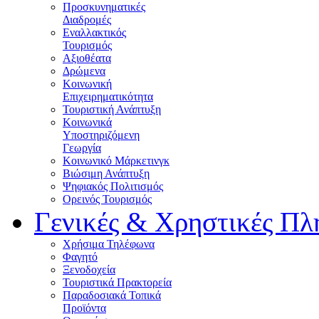
Προσκυνηματικές
Διαδρομές
Εναλλακτικός
Τουρισμός
Αξιοθέατα
Δρώμενα
Κοινωνική
Επιχειρηματικότητα
Τουριστική Ανάπτυξη
Κοινωνικά
Υποστηριζόμενη
Γεωργία
Κοινωνικό Μάρκετινγκ
Βιώσιμη Ανάπτυξη
Ψηφιακός Πολιτισμός
Ορεινός Τουρισμός
Γενικές & Χρηστικές Πλ
Χρήσιμα Τηλέφωνα
Φαγητό
Ξενοδοχεία
Τουριστικά Πρακτορεία
Παραδοσιακά Τοπικά
Προϊόντα