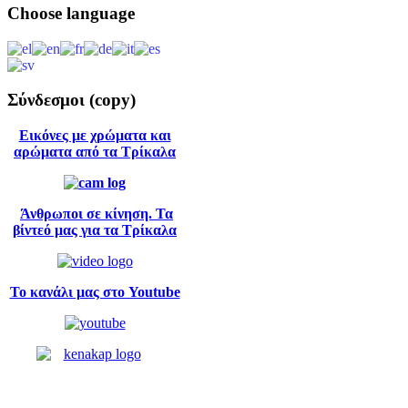
Choose
language
Στο φαγητό πλεονεκτεί η περιοχή των Τρικάλων από την εποχή του 
ανθρώπων, δηλαδή τα βότανα του Κόζιακα. Η τροφή μας είναι το φ
Διαβάστε περισσότερα...
Σύνδεσμοι
(copy)
Εικόνες με χρώματα και
αρώματα από τα Τρίκαλα
Άνθρωποι σε κίνηση. Τα
βίντεό μας για τα Τρίκαλα
Το κανάλι μας στο Youtube