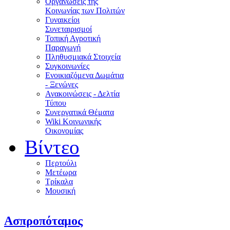
Οργανώσεις της
Κοινωνίας των Πολιτών
Γυναικείοι
Συνεταιρισμοί
Τοπική Αγροτική
Παραγωγή
Πληθυσμιακά Στοιχεία
Συγκοινωνίες
Ενοικιαζόμενα Δωμάτια
- Ξενώνες
Ανακοινώσεις - Δελτία
Τύπου
Συνεργατικά Θέματα
Wiki Κοινωνικής
Οικονομίας
Βίντεο
Περτούλι
Μετέωρα
Τρίκαλα
Μουσική
Ασπροπόταμος