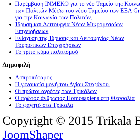
Παρέμβαση ΙΝΜΕΚΟ για το νέο Ταμείο της Κοινω
των Πολιτών Μέσω του νέου Ταμείου των ΕΕΑ Gr
για την Κοινωνία των Πολιτών,
Ίδρυση και Λειτουργία Νέων Μικρομεσαίων
Επιχειρήσεων
Ενίσχυση της Ίδρυσης και Λειτουργίας Νέων
Τουριστικών Επιχειρήσεων
Το τρίτο κύμα πολιτισμού
Δημοφιλή
Ασπροπόταμος
Η γυναικεία μονή του Αγίου Στεφάνου.
Οι πρώτοι αγρότες των Τρικάλων
Ο πρώτος άνθρωπος Homosapiens στη Θεσσαλία
Το φαγητό στα Τρίκαλα
Copyright © 2015 Trikala 
JoomShaper