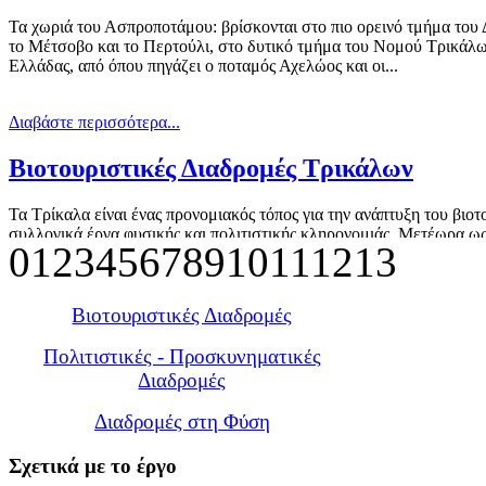
Τα χωριά του Ασπροποτάμου: βρίσκονται στο πιο ορεινό τμήμα του 
το Μέτσοβο και το Περτούλι, στο δυτικό τμήμα του Νομού Τρικάλων.
Ελλάδας, από όπου πηγάζει ο ποταμός Αχελώος και οι...
Διαβάστε περισσότερα...
Βιοτουριστικές Διαδρομές Τρικάλων
Τα Τρίκαλα είναι ένας προνομιακός τόπος για την ανάπτυξη του βιο
συλλογικά έργα φυσικής και πολιτιστικής κληρονομιάς. Μετέωρα ως
0
1
2
3
4
5
6
7
8
9
10
11
12
13
πασίγνωστο brand name, που συνδυάζεται με τον ορεινό τουρισμό γύ
Διαβάστε περισσότερα...
Βιοτουριστικές Διαδρομές
Γύρος του Κόζακα
Πολιτιστικές - Προσκυνηματικές
Διαδρομές
Τα χωριά και οι τόποι πέριξ της οροσειράς του Κόζιακα είναι μια απ
Διαδρομές στη Φύση
Τρίκαλα. Ο Κόζιακας, είναι το βουνό που διαχωρίζει ανατολικά το 
Πίνδου. Υπάρχουν μόνο δύο...
Σχετικά
με το έργο