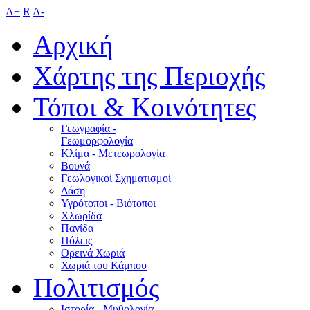
A+
R
A-
Αρχική
Χάρτης της Περιοχής
Τόποι & Κοινότητες
Γεωγραφία -
Γεωμορφολογία
Κλίμα - Mετεωρολογία
Βουνά
Γεωλογικοί Σχηματισμοί
Δάση
Υγρότοποι - Βιότοποι
Χλωρίδα
Πανίδα
Πόλεις
Ορεινά Χωριά
Χωριά του Κάμπου
Πολιτισμός
Ιστορία - Μυθολογία