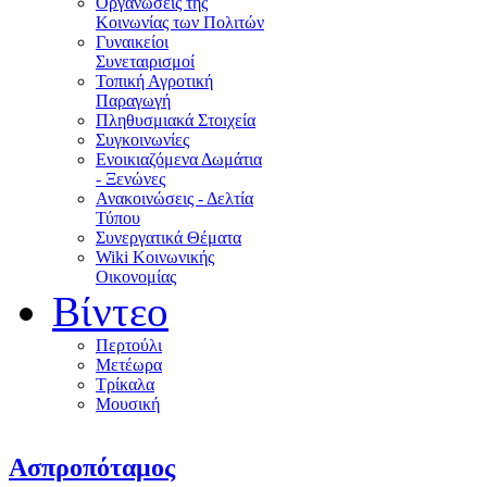
Οργανώσεις της
Κοινωνίας των Πολιτών
Γυναικείοι
Συνεταιρισμοί
Τοπική Αγροτική
Παραγωγή
Πληθυσμιακά Στοιχεία
Συγκοινωνίες
Ενοικιαζόμενα Δωμάτια
- Ξενώνες
Ανακοινώσεις - Δελτία
Τύπου
Συνεργατικά Θέματα
Wiki Κοινωνικής
Οικονομίας
Βίντεο
Περτούλι
Μετέωρα
Τρίκαλα
Μουσική
Ασπροπόταμος