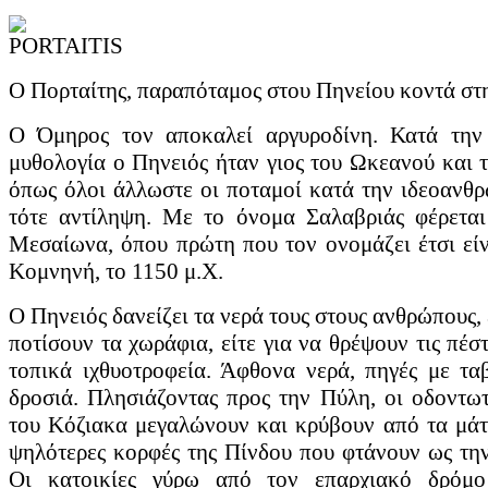
Ο Πηνειός ποταμός
Ο Πορταίτης, παραπόταμος στου Πηνείου κοντά στην Πύλη Ο Όμηρο
γιος του Ωκεανού και της Τιθύος, όπως όλοι άλλωστε οι ποταμοί κ
Ο Πορταίτης, παραπόταμος στου Πηνείου κοντά στ
κατά τον Μεσαίωνα, όπου πρώτη που τον ονομάζει έτσι είναι...
Ο Όμηρος τον αποκαλεί αργυροδίνη. Κατά την
Διαβάστε περισσότερα...
μυθολογία ο Πηνειός ήταν γιος του Ωκεανού και τ
όπως όλοι άλλωστε οι ποταμοί κατά την ιδεοανθ
Ο πρώτος άνθρωπος...
τότε αντίληψη. Με το όνομα Σαλαβριάς φέρεται
Πολλά – πολλά χρόνια μετά τη δημιουργία του θεσσαλικού κάμπου
Μεσαίωνα, όπου πρώτη που τον ονομάζει έτσι εί
οστών και χρηστικών εργαλείων που εντοπίστηκαν στον Πηνειό ποτα
Κομνηνή, το 1150 μ.Χ.
κάμπο έχει την ίδια διάρκεια 100,000 χρόνων, όσο διαρκεί δηλαδή κα
Ο Πηνειός δανείζει τα νερά τους στους ανθρώπους, ε
Διαβάστε περισσότερα...
ποτίσουν τα χωράφια, είτε για να θρέψουν τις πέσ
τοπικά ιχθυοτροφεία. Άφθονα νερά, πηγές με τα
Οι πρώτοι αγρότες...
δροσιά. Πλησιάζοντας προς την Πύλη, οι οδοντω
του Κόζιακα μεγαλώνουν και κρύβουν από τα μάτι
Δεν είναι καθόλου περίεργη η πρώιμη μόνιμη εγκατάσταση ανθρώπων
καλλιεργήσουν τη γη. Τι ζητούσαν οι πρώτοι γεωργοί από ένα χώρο γ
ψηλότερες κορφές της Πίνδου που φτάνουν ως τη
ασφαλές καταφύγιο που θα τους προστάτευε από εχθρικές επιθέσεις,.
Οι κατοικίες γύρω από τον επαρχιακό δρόμο