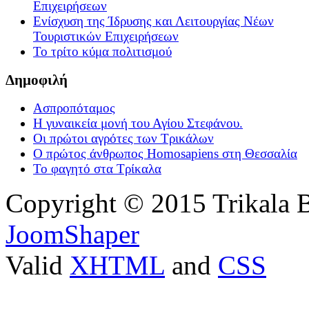
Επιχειρήσεων
Ενίσχυση της Ίδρυσης και Λειτουργίας Νέων
Τουριστικών Επιχειρήσεων
Το τρίτο κύμα πολιτισμού
Δημοφιλή
Ασπροπόταμος
Η γυναικεία μονή του Αγίου Στεφάνου.
Οι πρώτοι αγρότες των Τρικάλων
Ο πρώτος άνθρωπος Homosapiens στη Θεσσαλία
Το φαγητό στα Τρίκαλα
Copyright © 2015 Trikala 
JoomShaper
Valid
XHTML
and
CSS