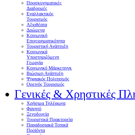
Προσκυνηματικές
Διαδρομές
Εναλλακτικός
Τουρισμός
Αξιοθέατα
Δρώμενα
Κοινωνική
Επιχειρηματικότητα
Τουριστική Ανάπτυξη
Κοινωνικά
Υποστηριζόμενη
Γεωργία
Κοινωνικό Μάρκετινγκ
Βιώσιμη Ανάπτυξη
Ψηφιακός Πολιτισμός
Ορεινός Τουρισμός
Γενικές & Χρηστικές Πλ
Χρήσιμα Τηλέφωνα
Φαγητό
Ξενοδοχεία
Τουριστικά Πρακτορεία
Παραδοσιακά Τοπικά
Προϊόντα