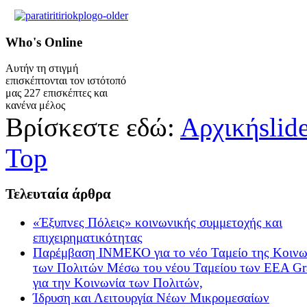
Who's
Online
Αυτήν τη στιγμή
επισκέπτονται τον ιστότοπό
μας 227 επισκέπτες και
κανένα μέλος
Βρίσκεστε εδώ:
Αρχική
slid
Top
Τελευταία
άρθρα
«Έξυπνες Πόλεις» κοινωνικής συμμετοχής και
επιχειρηματικότητας
Παρέμβαση ΙΝΜΕΚΟ για το νέο Ταμείο της Κοινω
των Πολιτών Μέσω του νέου Ταμείου των ΕΕΑ Gr
για την Κοινωνία των Πολιτών,
Ίδρυση και Λειτουργία Νέων Μικρομεσαίων