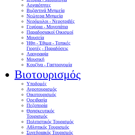
Αρχαιότητες
Βυζαντινά Μνημεία
Νεώτερα Μνημεία
Νερόμυλοι - Nεροτριβές
Γεφύρια - Μονοπάτια
Παραδοσιακοί Οικισμοί
Μουσεία
Ήθη - Έθιμα - Τοπικές
Γιορτές - Παραδόσεις
Λαογραφία
Μουσική
Κουζίνα - Γαστρονομία
Βιοτουρισμός
Υποδομές
Αγροτουρισμός
Οικοτουρισμός
Ορειβασία
Πεζοπορία
Θρησκευτικός
Τουρισμός
Πολιτιστικός Τουρισμός
Αθλητικός Τουρισμός
Συνεδριακός Τουρισμός