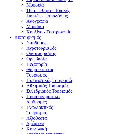
Μουσεία
Ήθη - Έθιμα - Τοπικές
Γιορτές - Παραδόσεις
Λαογραφία
Μουσική
Κουζίνα - Γαστρονομία
Βιοτουρισμός
Υποδομές
Αγροτουρισμός
Οικοτουρισμός
Ορειβασία
Πεζοπορία
Θρησκευτικός
Τουρισμός
Πολιτιστικός Τουρισμός
Αθλητικός Τουρισμός
Συνεδριακός Τουρισμός
Προσκυνηματικές
Διαδρομές
Εναλλακτικός
Τουρισμός
Αξιοθέατα
Δρώμενα
Κοινωνική