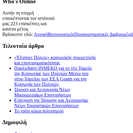
Who's
Online
Αυτήν τη στιγμή
επισκέπτονται τον ιστότοπό
μας 223 επισκέπτες και
κανένα μέλος
Βρίσκεστε εδώ:
Αρχική
Βιοτουρισμός
Προσκυνηματικές Διαδρομές
s
Τελευταία
άρθρα
«Έξυπνες Πόλεις» κοινωνικής συμμετοχής
και επιχειρηματικότητας
Παρέμβαση ΙΝΜΕΚΟ για το νέο Ταμείο
της Κοινωνίας των Πολιτών Μέσω του
νέου Ταμείου των ΕΕΑ Grants για την
Κοινωνία των Πολιτών,
Ίδρυση και Λειτουργία Νέων
Μικρομεσαίων Επιχειρήσεων
Ενίσχυση της Ίδρυσης και Λειτουργίας
Νέων Τουριστικών Επιχειρήσεων
Το τρίτο κύμα πολιτισμού
Δημοφιλή