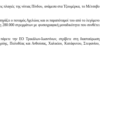
ις πλαγιές της νότιας Πίνδου, ανάμεσα στα Τζουμέρκα, το Μέτσοβο
 πηγάζει ο ποταμός Αχελώος και οι παραπόταμοί του από το λεγόμενο
η 280.000 στρεμμάτων με φυσιογραφική μοναδικότητα που συνθέτει
πάρετε την ΕΟ Τρικάλων-Ιωαννίνων, στρίβετε στη διασταύρωση
ρρόης, Πολυθέας και Ανθούσας, Χαλικίου, Κατάφυτου, Στεφανίου,