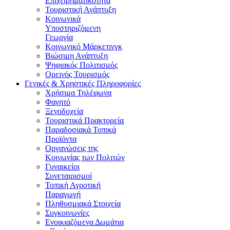
Επιχειρηματικότητα
Τουριστική Ανάπτυξη
Κοινωνικά
Υποστηριζόμενη
Γεωργία
Κοινωνικό Μάρκετινγκ
Βιώσιμη Ανάπτυξη
Ψηφιακός Πολιτισμός
Ορεινός Τουρισμός
Γενικές & Χρηστικές Πληροφορίες
Χρήσιμα Τηλέφωνα
Φαγητό
Ξενοδοχεία
Τουριστικά Πρακτορεία
Παραδοσιακά Τοπικά
Προϊόντα
Οργανώσεις της
Κοινωνίας των Πολιτών
Γυναικείοι
Συνεταιρισμοί
Τοπική Αγροτική
Παραγωγή
Πληθυσμιακά Στοιχεία
Συγκοινωνίες
Ενοικιαζόμενα Δωμάτια