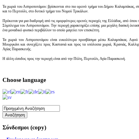
Τα χωριά του Ασπροποτάμου: βρίσκονται στο πιο ορεινό τμήμα του Δήμου Καλαμπάκας, στ
και το Περτούλι, στο δυτικό τμήμα του Νομού Τρικάλων.
Πρόκειται για μια διαδρομή από τις ομορφότερες ορεινές περιοχές της Ελλάδας, από όπου
Σύμπλεγμα του Ασπροποτάμου. Την περιοχή χαρακτηρίζει επίσης μια μεγάλη δασική έκτασ
ένα μοναδικό φυσικό περιβάλλον το οποίο μαγεύει τον επισκέπτη.
Τα χωριά του Ασπροποτάμου είναι ευκολότερα προσβάσιμα μέσω Καλαμπάκας. Αφού 
Μουργκάνι και συνεχίζετε προς Καστανιά και προς τα υπόλοιπα χωριά, Κρανιάς, Καλλι
Αγίας Παρασκευής.
Η άλλη είσοδος προς την περιοχή είναι από την Πύλη, Περτούλι, Αγία Παρασκευή.
Choose
language
Σύνδεσμοι
(copy)