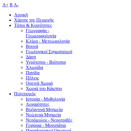
A+
R
A-
Αρχική
Χάρτης της Περιοχής
Τόποι & Κοινότητες
Γεωγραφία -
Γεωμορφολογία
Κλίμα - Mετεωρολογία
Βουνά
Γεωλογικοί Σχηματισμοί
Δάση
Υγρότοποι - Βιότοποι
Χλωρίδα
Πανίδα
Πόλεις
Ορεινά Χωριά
Χωριά του Κάμπου
Πολιτισμός
Ιστορία - Μυθολογία
Αρχαιότητες
Βυζαντινά Μνημεία
Νεώτερα Μνημεία
Νερόμυλοι - Nεροτριβές
Γεφύρια - Μονοπάτια
Παραδοσιακοί Οικισμοί