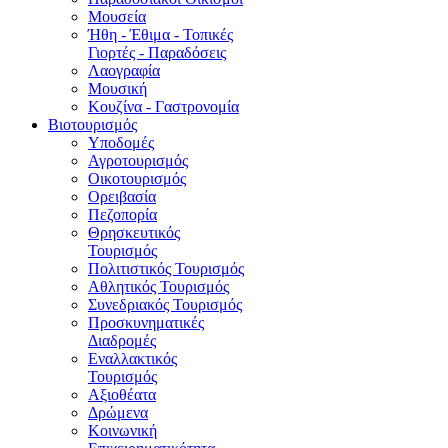
Μουσεία
Ήθη - Έθιμα - Τοπικές
Γιορτές - Παραδόσεις
Λαογραφία
Μουσική
Κουζίνα - Γαστρονομία
Βιοτουρισμός
Υποδομές
Αγροτουρισμός
Οικοτουρισμός
Ορειβασία
Πεζοπορία
Θρησκευτικός
Τουρισμός
Πολιτιστικός Τουρισμός
Αθλητικός Τουρισμός
Συνεδριακός Τουρισμός
Προσκυνηματικές
Διαδρομές
Εναλλακτικός
Τουρισμός
Αξιοθέατα
Δρώμενα
Κοινωνική