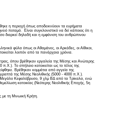
ήθηκε η περιοχή όπως αποδεικνύουν τα ευρήματα
ιό ποταμό. Είναι συγκλονιστικό να δεί κάποιος ότι η
όσο διαρκεί δηλαδή και η εμφάνιση του ανθρώπινου
ελληνικά φύλα όπως οι Αθαμάνες, οι Αρκάδες, οι Αίθικοι,
τοικείται λοιπόν από τα πανάρχαια χρόνια.
ετρας, όπου βρέθηκαν εργαλεία της Μέσης και Ανώτερης
 π.Χ.). Το σπήλαιο κατοικείται ως το τέλος της
είφθηκε. Βρέθηκαν κομμάτια από αγγεία της
 γραπτά της Μέσης Νεολιθικής (5000 - 4000 π.Χ.).
ιό Μεγάλο Κεφαλόβρυσο, 9 χλμ ΒΔ από τα Τρίκαλα, ενώ
εμελίωση κατοικίας (Νεότερης Νεολιθικής Εποχής, 5η
ς με τη Μινωική Κρήτη.