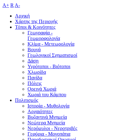
A+
R
A-
Αρχική
Χάρτης της Περιοχής
Τόποι & Κοινότητες
Γεωγραφία -
Γεωμορφολογία
Κλίμα - Mετεωρολογία
Βουνά
Γεωλογικοί Σχηματισμοί
Δάση
Υγρότοποι - Βιότοποι
Χλωρίδα
Πανίδα
Πόλεις
Ορεινά Χωριά
Χωριά του Κάμπου
Πολιτισμός
Ιστορία - Μυθολογία
Αρχαιότητες
Βυζαντινά Μνημεία
Νεώτερα Μνημεία
Νερόμυλοι - Nεροτριβές
Γεφύρια - Μονοπάτια
Παραδοσιακοί Οικισμοί