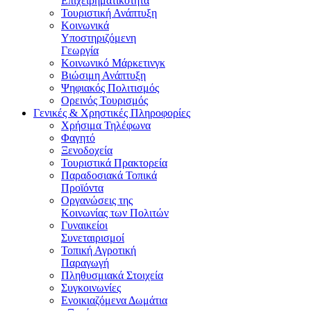
Επιχειρηματικότητα
Τουριστική Ανάπτυξη
Κοινωνικά
Υποστηριζόμενη
Γεωργία
Κοινωνικό Μάρκετινγκ
Βιώσιμη Ανάπτυξη
Ψηφιακός Πολιτισμός
Ορεινός Τουρισμός
Γενικές & Χρηστικές Πληροφορίες
Χρήσιμα Τηλέφωνα
Φαγητό
Ξενοδοχεία
Τουριστικά Πρακτορεία
Παραδοσιακά Τοπικά
Προϊόντα
Οργανώσεις της
Κοινωνίας των Πολιτών
Γυναικείοι
Συνεταιρισμοί
Τοπική Αγροτική
Παραγωγή
Πληθυσμιακά Στοιχεία
Συγκοινωνίες
Ενοικιαζόμενα Δωμάτια