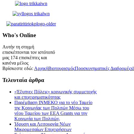
Who's
Online
Αυτήν τη στιγμή
επισκέπτονται τον ιστότοπό
μας 174 επισκέπτες και
κανένα μέλος
Βρίσκεστε εδώ:
Αρχική
Βιοτουρισμός
Προσκυνηματικές Διαδρομές
s
Τελευταία
άρθρα
«Έξυπνες Πόλεις» κοινωνικής συμμετοχής
και επιχειρηματικότητας
Παρέμβαση ΙΝΜΕΚΟ για το νέο Ταμείο
της Κοινωνίας των Πολιτών Μέσω του
νέου Ταμείου των ΕΕΑ Grants για την
Κοινωνία των Πολιτών,
Ίδρυση και Λειτουργία Νέων
Μικρομεσαίων Επιχειρήσεων