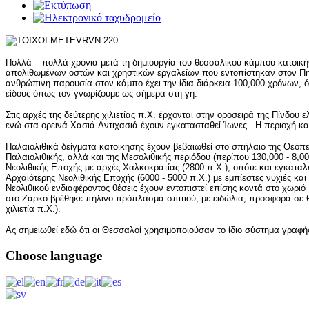
Πολλά – πολλά χρόνια μετά τη δημιουργία του θεσσαλικού κάμπου κατοικ
απολιθωμένων οστών και χρηστικών εργαλείων που εντοπίστηκαν στον Πηνε
ανθρώπινη παρουσία στον κάμπο έχει την ίδια διάρκεια 100,000 χρόνων, 
είδους όπως τον γνωρίζουμε ως σήμερα στη γη.
Στις αρχές της δεύτερης χιλιετίας π.Χ. έρχονται στην οροσειρά της Πίνδου 
ενώ στα ορεινά Χασιά-Αντιχασιά έχουν εγκατασταθεί Ίωνες. Η περιοχή κα
Παλαιολιθικά δείγματα κατοίκησης έχουν βεβαιωθεί στο σπήλαιο της Θεόπ
Παλαιολιθικής, αλλά και της Μεσολιθικής περιόδου (περίπου 130,000 - 8,000
Νεολιθικής Εποχής με αρχές Χαλκοκρατίας (2800 π.Χ.), οπότε και εγκαταλ
Αρχαιότερης Νεολιθικής Εποχής (6000 - 5000 π.Χ.) με εμπίεστες νυχιές και
Νεολιθικού ενδιαφέροντος θέσεις έχουν εντοπιστεί επίσης κοντά στο χωρ
στο Ζάρκο βρέθηκε πήλινο πρόπλασμα σπιτιού, με ειδώλια, προσφορά σε θ
χιλιετία π.Χ.).
Ας σημειωθεί εδώ ότι οι Θεσσαλοί χρησιμοποιούσαν το ίδιο σύστημα γραφή
Choose
language