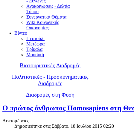
- Ξενώνες
Ανακοινώσεις - Δελτία
Τύπου
Συνεργατικά Θέματα
Wiki Κοινωνικής
Οικονομίας
Βίντεο
Περτούλι
Μετέωρα
Τρίκαλα
Μουσική
Βιοτουριστικές Διαδρομές
Πολιτιστικές - Προσκυνηματικές
Διαδρομές
Διαδρομές στη Φύση
Ο πρώτος άνθρωπος Homosapiens στη Θε
Λεπτομέρειες
Δημοσιεύτηκε στις Σάββατο, 18 Ιουλίου 2015 02:20