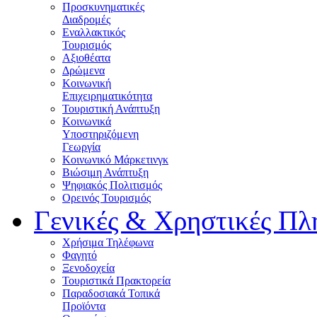
Προσκυνηματικές
Διαδρομές
Εναλλακτικός
Τουρισμός
Αξιοθέατα
Δρώμενα
Κοινωνική
Επιχειρηματικότητα
Τουριστική Ανάπτυξη
Κοινωνικά
Υποστηριζόμενη
Γεωργία
Κοινωνικό Μάρκετινγκ
Βιώσιμη Ανάπτυξη
Ψηφιακός Πολιτισμός
Ορεινός Τουρισμός
Γενικές & Χρηστικές Πλ
Χρήσιμα Τηλέφωνα
Φαγητό
Ξενοδοχεία
Τουριστικά Πρακτορεία
Παραδοσιακά Τοπικά
Προϊόντα