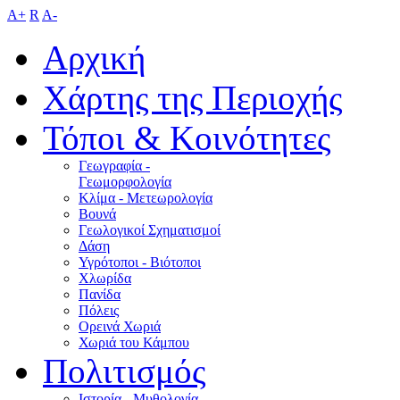
A+
R
A-
Αρχική
Χάρτης της Περιοχής
Τόποι & Κοινότητες
Γεωγραφία -
Γεωμορφολογία
Κλίμα - Mετεωρολογία
Βουνά
Γεωλογικοί Σχηματισμοί
Δάση
Υγρότοποι - Βιότοποι
Χλωρίδα
Πανίδα
Πόλεις
Ορεινά Χωριά
Χωριά του Κάμπου
Πολιτισμός
Ιστορία - Μυθολογία