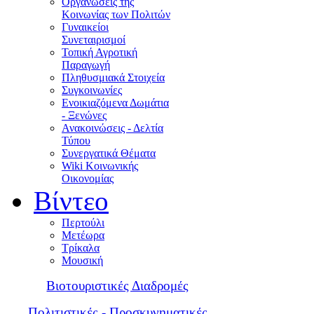
Οργανώσεις της
Κοινωνίας των Πολιτών
Γυναικείοι
Συνεταιρισμοί
Τοπική Αγροτική
Παραγωγή
Πληθυσμιακά Στοιχεία
Συγκοινωνίες
Ενοικιαζόμενα Δωμάτια
- Ξενώνες
Ανακοινώσεις - Δελτία
Τύπου
Συνεργατικά Θέματα
Wiki Κοινωνικής
Οικονομίας
Βίντεο
Περτούλι
Μετέωρα
Τρίκαλα
Μουσική
Βιοτουριστικές Διαδρομές
Πολιτιστικές - Προσκυνηματικές