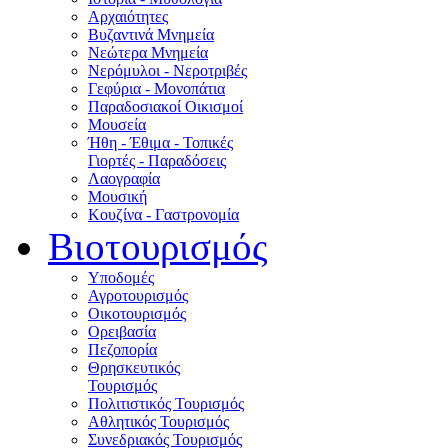
Αρχαιότητες
Βυζαντινά Μνημεία
Νεώτερα Μνημεία
Νερόμυλοι - Nεροτριβές
Γεφύρια - Μονοπάτια
Παραδοσιακοί Οικισμοί
Μουσεία
Ήθη - Έθιμα - Τοπικές
Γιορτές - Παραδόσεις
Λαογραφία
Μουσική
Κουζίνα - Γαστρονομία
Βιοτουρισμός
Υποδομές
Αγροτουρισμός
Οικοτουρισμός
Ορειβασία
Πεζοπορία
Θρησκευτικός
Τουρισμός
Πολιτιστικός Τουρισμός
Αθλητικός Τουρισμός
Συνεδριακός Τουρισμός