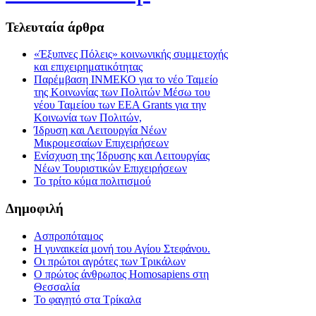
Τελευταία
άρθρα
«Έξυπνες Πόλεις» κοινωνικής συμμετοχής
και επιχειρηματικότητας
Παρέμβαση ΙΝΜΕΚΟ για το νέο Ταμείο
της Κοινωνίας των Πολιτών Μέσω του
νέου Ταμείου των ΕΕΑ Grants για την
Κοινωνία των Πολιτών,
Ίδρυση και Λειτουργία Νέων
Μικρομεσαίων Επιχειρήσεων
Ενίσχυση της Ίδρυσης και Λειτουργίας
Νέων Τουριστικών Επιχειρήσεων
Το τρίτο κύμα πολιτισμού
Δημοφιλή
Ασπροπόταμος
Η γυναικεία μονή του Αγίου Στεφάνου.
Οι πρώτοι αγρότες των Τρικάλων
Ο πρώτος άνθρωπος Homosapiens στη
Θεσσαλία
Το φαγητό στα Τρίκαλα