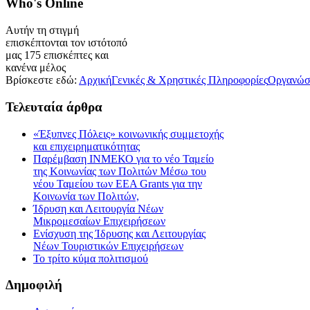
Who's
Online
Αυτήν τη στιγμή
επισκέπτονται τον ιστότοπό
μας 175 επισκέπτες και
κανένα μέλος
Βρίσκεστε εδώ:
Αρχική
Γενικές & Χρηστικές Πληροφορίες
Οργανώσε
Τελευταία
άρθρα
«Έξυπνες Πόλεις» κοινωνικής συμμετοχής
και επιχειρηματικότητας
Παρέμβαση ΙΝΜΕΚΟ για το νέο Ταμείο
της Κοινωνίας των Πολιτών Μέσω του
νέου Ταμείου των ΕΕΑ Grants για την
Κοινωνία των Πολιτών,
Ίδρυση και Λειτουργία Νέων
Μικρομεσαίων Επιχειρήσεων
Ενίσχυση της Ίδρυσης και Λειτουργίας
Νέων Τουριστικών Επιχειρήσεων
Το τρίτο κύμα πολιτισμού
Δημοφιλή