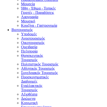
Μουσεία
Ήθη - Έθιμα - Τοπικές
Γιορτές - Παραδόσεις
Λαογραφία
Μουσική
Κουζίνα - Γαστρονομία
Βιοτουρισμός
Υποδομές
Αγροτουρισμός
Οικοτουρισμός
Ορειβασία
Πεζοπορία
Θρησκευτικός
Τουρισμός
Πολιτιστικός Τουρισμός
Αθλητικός Τουρισμός
Συνεδριακός Τουρισμός
Προσκυνηματικές
Διαδρομές
Εναλλακτικός
Τουρισμός
Αξιοθέατα
Δρώμενα
Κοινωνική