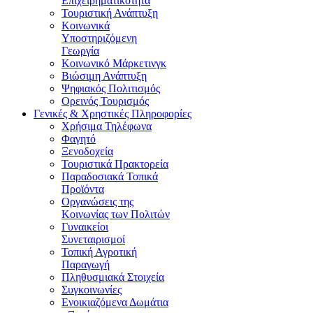
Επιχειρηματικότητα
Τουριστική Ανάπτυξη
Κοινωνικά
Υποστηριζόμενη
Γεωργία
Κοινωνικό Μάρκετινγκ
Βιώσιμη Ανάπτυξη
Ψηφιακός Πολιτισμός
Ορεινός Τουρισμός
Γενικές & Χρηστικές Πληροφορίες
Χρήσιμα Τηλέφωνα
Φαγητό
Ξενοδοχεία
Τουριστικά Πρακτορεία
Παραδοσιακά Τοπικά
Προϊόντα
Οργανώσεις της
Κοινωνίας των Πολιτών
Γυναικείοι
Συνεταιρισμοί
Τοπική Αγροτική
Παραγωγή
Πληθυσμιακά Στοιχεία
Συγκοινωνίες
Ενοικιαζόμενα Δωμάτια