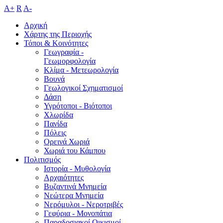
A+
R
A-
Αρχική
Χάρτης της Περιοχής
Τόποι & Κοινότητες
Γεωγραφία -
Γεωμορφολογία
Κλίμα - Mετεωρολογία
Βουνά
Γεωλογικοί Σχηματισμοί
Δάση
Υγρότοποι - Βιότοποι
Χλωρίδα
Πανίδα
Πόλεις
Ορεινά Χωριά
Χωριά του Κάμπου
Πολιτισμός
Ιστορία - Μυθολογία
Αρχαιότητες
Βυζαντινά Μνημεία
Νεώτερα Μνημεία
Νερόμυλοι - Nεροτριβές
Γεφύρια - Μονοπάτια
Παραδοσιακοί Οικισμοί