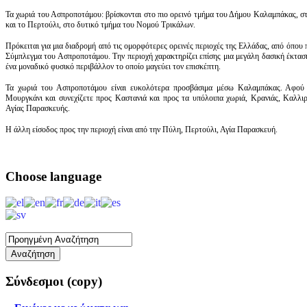
Τα χωριά του Ασπροποτάμου: βρίσκονται στο πιο ορεινό τμήμα του Δήμου Καλαμπάκας, στ
και το Περτούλι, στο δυτικό τμήμα του Νομού Τρικάλων.
Πρόκειται για μια διαδρομή από τις ομορφότερες ορεινές περιοχές της Ελλάδας, από όπου
Σύμπλεγμα του Ασπροποτάμου. Την περιοχή χαρακτηρίζει επίσης μια μεγάλη δασική έκτασ
ένα μοναδικό φυσικό περιβάλλον το οποίο μαγεύει τον επισκέπτη.
Τα χωριά του Ασπροποτάμου είναι ευκολότερα προσβάσιμα μέσω Καλαμπάκας. Αφού 
Μουργκάνι και συνεχίζετε προς Καστανιά και προς τα υπόλοιπα χωριά, Κρανιάς, Καλλι
Αγίας Παρασκευής.
Η άλλη είσοδος προς την περιοχή είναι από την Πύλη, Περτούλι, Αγία Παρασκευή.
Choose
language
Σύνδεσμοι
(copy)