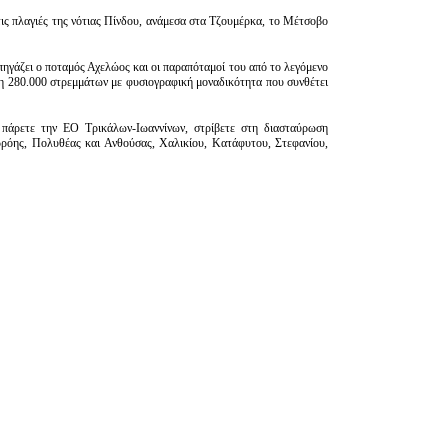
ις πλαγιές της νότιας Πίνδου, ανάμεσα στα Τζουμέρκα, το Μέτσοβο
 πηγάζει ο ποταμός Αχελώος και οι παραπόταμοί του από το λεγόμενο
η 280.000 στρεμμάτων με φυσιογραφική μοναδικότητα που συνθέτει
πάρετε την ΕΟ Τρικάλων-Ιωαννίνων, στρίβετε στη διασταύρωση
ρρόης, Πολυθέας και Ανθούσας, Χαλικίου, Κατάφυτου, Στεφανίου,