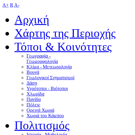
A+
R
A-
Αρχική
Χάρτης της Περιοχής
Τόποι & Κοινότητες
Γεωγραφία -
Γεωμορφολογία
Κλίμα - Mετεωρολογία
Βουνά
Γεωλογικοί Σχηματισμοί
Δάση
Υγρότοποι - Βιότοποι
Χλωρίδα
Πανίδα
Πόλεις
Ορεινά Χωριά
Χωριά του Κάμπου
Πολιτισμός
Ιστορία - Μυθολογία