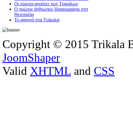
Οι πρώτοι αγρότες των Τρικάλων
Ο πρώτος άνθρωπος Homosapiens στη
Θεσσαλία
Το φαγητό στα Τρίκαλα
Copyright © 2015 Trikala 
JoomShaper
Valid
XHTML
and
CSS