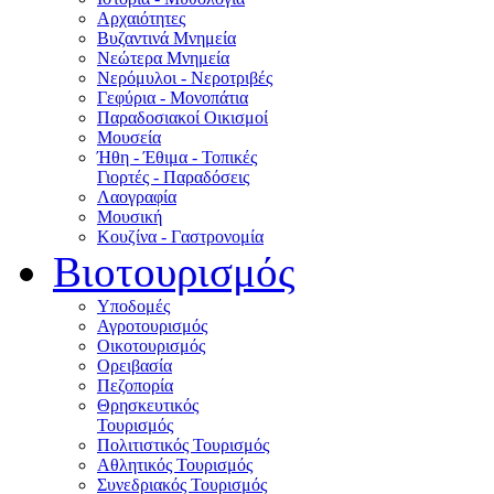
Αρχαιότητες
Βυζαντινά Μνημεία
Νεώτερα Μνημεία
Νερόμυλοι - Nεροτριβές
Γεφύρια - Μονοπάτια
Παραδοσιακοί Οικισμοί
Μουσεία
Ήθη - Έθιμα - Τοπικές
Γιορτές - Παραδόσεις
Λαογραφία
Μουσική
Κουζίνα - Γαστρονομία
Βιοτουρισμός
Υποδομές
Αγροτουρισμός
Οικοτουρισμός
Ορειβασία
Πεζοπορία
Θρησκευτικός
Τουρισμός
Πολιτιστικός Τουρισμός
Αθλητικός Τουρισμός
Συνεδριακός Τουρισμός