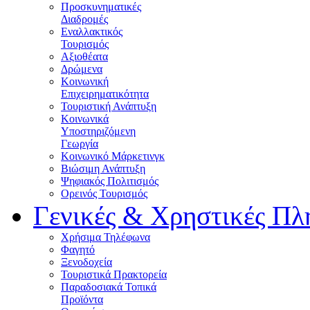
Προσκυνηματικές
Διαδρομές
Εναλλακτικός
Τουρισμός
Αξιοθέατα
Δρώμενα
Κοινωνική
Επιχειρηματικότητα
Τουριστική Ανάπτυξη
Κοινωνικά
Υποστηριζόμενη
Γεωργία
Κοινωνικό Μάρκετινγκ
Βιώσιμη Ανάπτυξη
Ψηφιακός Πολιτισμός
Ορεινός Τουρισμός
Γενικές & Χρηστικές Πλ
Χρήσιμα Τηλέφωνα
Φαγητό
Ξενοδοχεία
Τουριστικά Πρακτορεία
Παραδοσιακά Τοπικά
Προϊόντα