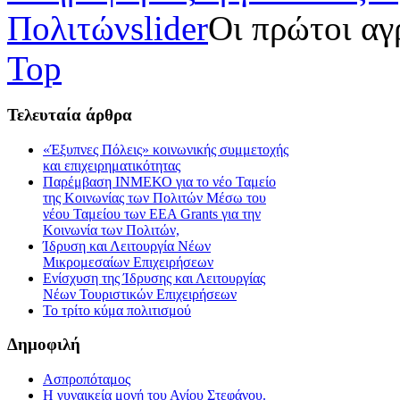
Πολιτών
slider
Οι πρώτοι αγ
Top
Τελευταία
άρθρα
«Έξυπνες Πόλεις» κοινωνικής συμμετοχής
και επιχειρηματικότητας
Παρέμβαση ΙΝΜΕΚΟ για το νέο Ταμείο
της Κοινωνίας των Πολιτών Μέσω του
νέου Ταμείου των ΕΕΑ Grants για την
Κοινωνία των Πολιτών,
Ίδρυση και Λειτουργία Νέων
Μικρομεσαίων Επιχειρήσεων
Ενίσχυση της Ίδρυσης και Λειτουργίας
Νέων Τουριστικών Επιχειρήσεων
Το τρίτο κύμα πολιτισμού
Δημοφιλή
Ασπροπόταμος
Η γυναικεία μονή του Αγίου Στεφάνου.