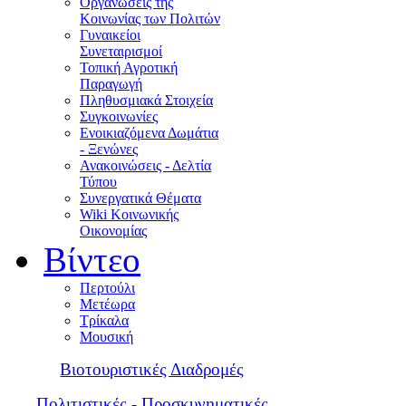
Οργανώσεις της
Κοινωνίας των Πολιτών
Γυναικείοι
Συνεταιρισμοί
Τοπική Αγροτική
Παραγωγή
Πληθυσμιακά Στοιχεία
Συγκοινωνίες
Ενοικιαζόμενα Δωμάτια
- Ξενώνες
Ανακοινώσεις - Δελτία
Τύπου
Συνεργατικά Θέματα
Wiki Κοινωνικής
Οικονομίας
Βίντεο
Περτούλι
Μετέωρα
Τρίκαλα
Μουσική
Βιοτουριστικές Διαδρομές
Πολιτιστικές - Προσκυνηματικές