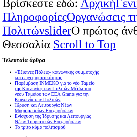
Βρίσκεστε εδώ:
Αρχική
Γεν
Πληροφορίες
Οργανώσεις τ
Πολιτών
slider
Ο πρώτος άν
Θεσσαλία
Scroll to Top
Τελευταία
άρθρα
«Έξυπνες Πόλεις» κοινωνικής συμμετοχής
και επιχειρηματικότητας
Παρέμβαση ΙΝΜΕΚΟ για το νέο Ταμείο
της Κοινωνίας των Πολιτών Μέσω του
νέου Ταμείου των ΕΕΑ Grants για την
Κοινωνία των Πολιτών,
Ίδρυση και Λειτουργία Νέων
Μικρομεσαίων Επιχειρήσεων
Ενίσχυση της Ίδρυσης και Λειτουργίας
Νέων Τουριστικών Επιχειρήσεων
Το τρίτο κύμα πολιτισμού