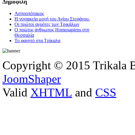
Δημοφιλή
Ασπροπόταμος
Η γυναικεία μονή του Αγίου Στεφάνου.
Οι πρώτοι αγρότες των Τρικάλων
Ο πρώτος άνθρωπος Homosapiens στη
Θεσσαλία
Το φαγητό στα Τρίκαλα
Copyright © 2015 Trikala 
JoomShaper
Valid
XHTML
and
CSS