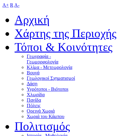
A+
R
A-
Αρχική
Χάρτης της Περιοχής
Τόποι & Κοινότητες
Γεωγραφία -
Γεωμορφολογία
Κλίμα - Mετεωρολογία
Βουνά
Γεωλογικοί Σχηματισμοί
Δάση
Υγρότοποι - Βιότοποι
Χλωρίδα
Πανίδα
Πόλεις
Ορεινά Χωριά
Χωριά του Κάμπου
Πολιτισμός
Ιστορία - Μυθολογία