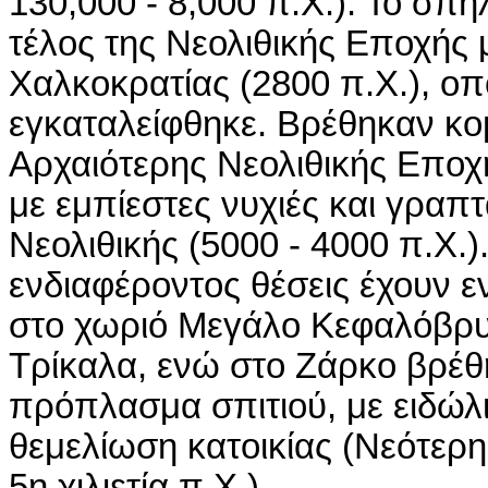
130,000 - 8,000 π.Χ.). Το σπήλ
τέλος της Νεολιθικής Εποχής 
Χαλκοκρατίας (2800 π.Χ.), οπ
εγκαταλείφθηκε. Βρέθηκαν κο
Αρχαιότερης Νεολιθικής Εποχή
με εμπίεστες νυχιές και γραπ
Νεολιθικής (5000 - 4000 π.Χ.)
ενδιαφέροντος θέσεις έχουν ε
στο χωριό Μεγάλο Κεφαλόβρυ
Τρίκαλα, ενώ στο Ζάρκο βρέθ
πρόπλασμα σπιτιού, με ειδώλ
θεμελίωση κατοικίας (Νεότερη
5η χιλιετία π.Χ.).