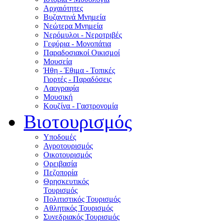
Αρχαιότητες
Βυζαντινά Μνημεία
Νεώτερα Μνημεία
Νερόμυλοι - Nεροτριβές
Γεφύρια - Μονοπάτια
Παραδοσιακοί Οικισμοί
Μουσεία
Ήθη - Έθιμα - Τοπικές
Γιορτές - Παραδόσεις
Λαογραφία
Μουσική
Κουζίνα - Γαστρονομία
Βιοτουρισμός
Υποδομές
Αγροτουρισμός
Οικοτουρισμός
Ορειβασία
Πεζοπορία
Θρησκευτικός
Τουρισμός
Πολιτιστικός Τουρισμός
Αθλητικός Τουρισμός
Συνεδριακός Τουρισμός