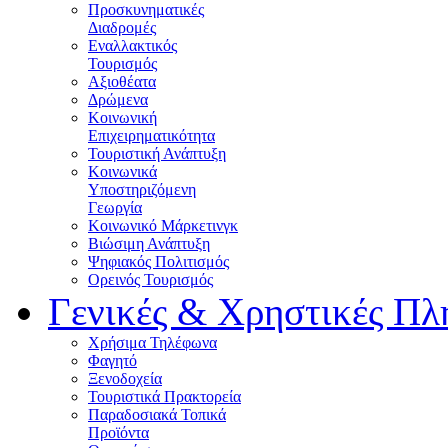
Προσκυνηματικές
Διαδρομές
Εναλλακτικός
Τουρισμός
Αξιοθέατα
Δρώμενα
Κοινωνική
Επιχειρηματικότητα
Τουριστική Ανάπτυξη
Κοινωνικά
Υποστηριζόμενη
Γεωργία
Κοινωνικό Μάρκετινγκ
Βιώσιμη Ανάπτυξη
Ψηφιακός Πολιτισμός
Ορεινός Τουρισμός
Γενικές & Χρηστικές Πλ
Χρήσιμα Τηλέφωνα
Φαγητό
Ξενοδοχεία
Τουριστικά Πρακτορεία
Παραδοσιακά Τοπικά
Προϊόντα