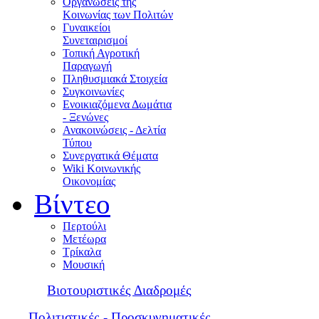
Οργανώσεις της
Κοινωνίας των Πολιτών
Γυναικείοι
Συνεταιρισμοί
Τοπική Αγροτική
Παραγωγή
Πληθυσμιακά Στοιχεία
Συγκοινωνίες
Ενοικιαζόμενα Δωμάτια
- Ξενώνες
Ανακοινώσεις - Δελτία
Τύπου
Συνεργατικά Θέματα
Wiki Κοινωνικής
Οικονομίας
Βίντεο
Περτούλι
Μετέωρα
Τρίκαλα
Μουσική
Βιοτουριστικές Διαδρομές
Πολιτιστικές - Προσκυνηματικές