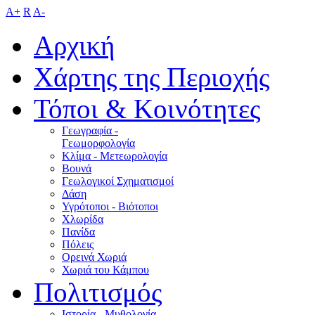
A+
R
A-
Αρχική
Χάρτης της Περιοχής
Τόποι & Κοινότητες
Γεωγραφία -
Γεωμορφολογία
Κλίμα - Mετεωρολογία
Βουνά
Γεωλογικοί Σχηματισμοί
Δάση
Υγρότοποι - Βιότοποι
Χλωρίδα
Πανίδα
Πόλεις
Ορεινά Χωριά
Χωριά του Κάμπου
Πολιτισμός
Ιστορία - Μυθολογία