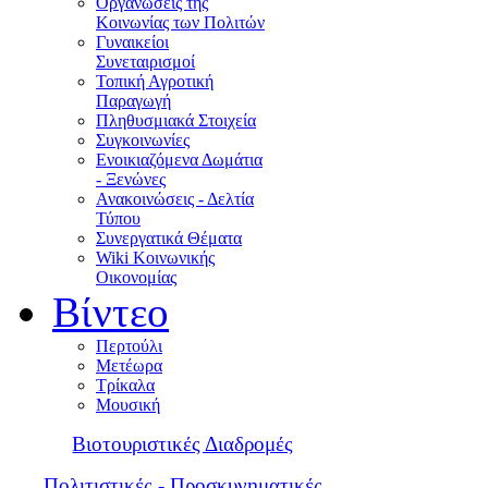
Οργανώσεις της
Κοινωνίας των Πολιτών
Γυναικείοι
Συνεταιρισμοί
Τοπική Αγροτική
Παραγωγή
Πληθυσμιακά Στοιχεία
Συγκοινωνίες
Ενοικιαζόμενα Δωμάτια
- Ξενώνες
Ανακοινώσεις - Δελτία
Τύπου
Συνεργατικά Θέματα
Wiki Κοινωνικής
Οικονομίας
Βίντεο
Περτούλι
Μετέωρα
Τρίκαλα
Μουσική
Βιοτουριστικές Διαδρομές
Πολιτιστικές - Προσκυνηματικές