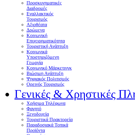
Προσκυνηματικές
Διαδρομές
Εναλλακτικός
Τουρισμός
Αξιοθέατα
Δρώμενα
Κοινωνική
Επιχειρηματικότητα
Τουριστική Ανάπτυξη
Κοινωνικά
Υποστηριζόμενη
Γεωργία
Κοινωνικό Μάρκετινγκ
Βιώσιμη Ανάπτυξη
Ψηφιακός Πολιτισμός
Ορεινός Τουρισμός
Γενικές & Χρηστικές Πλ
Χρήσιμα Τηλέφωνα
Φαγητό
Ξενοδοχεία
Τουριστικά Πρακτορεία
Παραδοσιακά Τοπικά
Προϊόντα