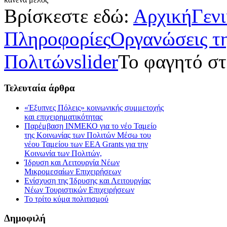
Βρίσκεστε εδώ:
Αρχική
Γεν
Πληροφορίες
Οργανώσεις τ
Πολιτών
slider
Το φαγητό στ
Τελευταία
άρθρα
«Έξυπνες Πόλεις» κοινωνικής συμμετοχής
και επιχειρηματικότητας
Παρέμβαση ΙΝΜΕΚΟ για το νέο Ταμείο
της Κοινωνίας των Πολιτών Μέσω του
νέου Ταμείου των ΕΕΑ Grants για την
Κοινωνία των Πολιτών,
Ίδρυση και Λειτουργία Νέων
Μικρομεσαίων Επιχειρήσεων
Ενίσχυση της Ίδρυσης και Λειτουργίας
Νέων Τουριστικών Επιχειρήσεων
Το τρίτο κύμα πολιτισμού
Δημοφιλή