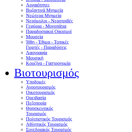
Αρχαιότητες
Βυζαντινά Μνημεία
Νεώτερα Μνημεία
Νερόμυλοι - Nεροτριβές
Γεφύρια - Μονοπάτια
Παραδοσιακοί Οικισμοί
Μουσεία
Ήθη - Έθιμα - Τοπικές
Γιορτές - Παραδόσεις
Λαογραφία
Μουσική
Κουζίνα - Γαστρονομία
Βιοτουρισμός
Υποδομές
Αγροτουρισμός
Οικοτουρισμός
Ορειβασία
Πεζοπορία
Θρησκευτικός
Τουρισμός
Πολιτιστικός Τουρισμός
Αθλητικός Τουρισμός
Συνεδριακός Τουρισμός