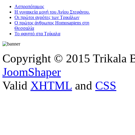
Ασπροπόταμος
Η γυναικεία μονή του Αγίου Στεφάνου.
Οι πρώτοι αγρότες των Τρικάλων
Ο πρώτος άνθρωπος Homosapiens στη
Θεσσαλία
Το φαγητό στα Τρίκαλα
Copyright © 2015 Trikala 
JoomShaper
Valid
XHTML
and
CSS