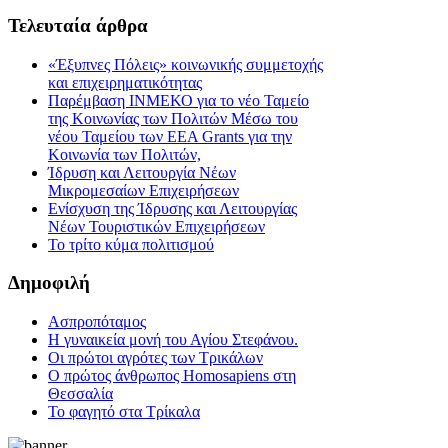
Τελευταία
άρθρα
«Έξυπνες Πόλεις» κοινωνικής συμμετοχής
και επιχειρηματικότητας
Παρέμβαση ΙΝΜΕΚΟ για το νέο Ταμείο
της Κοινωνίας των Πολιτών Μέσω του
νέου Ταμείου των ΕΕΑ Grants για την
Κοινωνία των Πολιτών,
Ίδρυση και Λειτουργία Νέων
Μικρομεσαίων Επιχειρήσεων
Ενίσχυση της Ίδρυσης και Λειτουργίας
Νέων Τουριστικών Επιχειρήσεων
Το τρίτο κύμα πολιτισμού
Δημοφιλή
Ασπροπόταμος
Η γυναικεία μονή του Αγίου Στεφάνου.
Οι πρώτοι αγρότες των Τρικάλων
Ο πρώτος άνθρωπος Homosapiens στη
Θεσσαλία
Το φαγητό στα Τρίκαλα