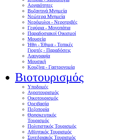
Αρχαιότητες
Βυζαντινά Μνημεία
Νεώτερα Μνημεία
Νερόμυλοι - Nεροτριβές
Γεφύρια - Μονοπάτια
Παραδοσιακοί Οικισμοί
Μουσεία
Ήθη - Έθιμα - Τοπικές
Γιορτές - Παραδόσεις
Λαογραφία
Μουσική
Κουζίνα - Γαστρονομία
Βιοτουρισμός
Υποδομές
Αγροτουρισμός
Οικοτουρισμός
Ορειβασία
Πεζοπορία
Θρησκευτικός
Τουρισμός
Πολιτιστικός Τουρισμός
Αθλητικός Τουρισμός
Συνεδριακός Τουρισμός