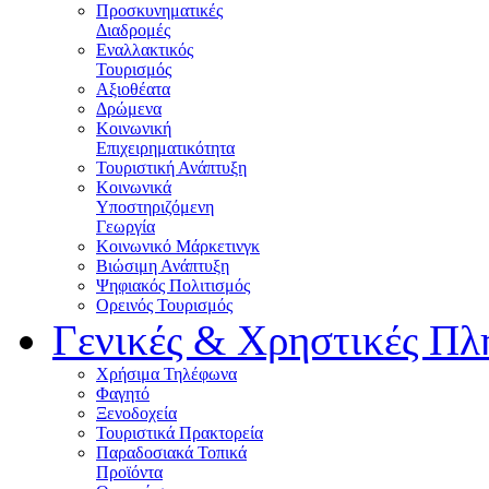
Προσκυνηματικές
Διαδρομές
Εναλλακτικός
Τουρισμός
Αξιοθέατα
Δρώμενα
Κοινωνική
Επιχειρηματικότητα
Τουριστική Ανάπτυξη
Κοινωνικά
Υποστηριζόμενη
Γεωργία
Κοινωνικό Μάρκετινγκ
Βιώσιμη Ανάπτυξη
Ψηφιακός Πολιτισμός
Ορεινός Τουρισμός
Γενικές & Χρηστικές Πλ
Χρήσιμα Τηλέφωνα
Φαγητό
Ξενοδοχεία
Τουριστικά Πρακτορεία
Παραδοσιακά Τοπικά
Προϊόντα