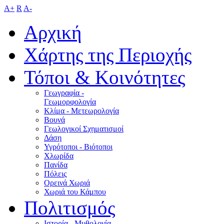
A+
R
A-
Αρχική
Χάρτης της Περιοχής
Τόποι & Κοινότητες
Γεωγραφία -
Γεωμορφολογία
Κλίμα - Mετεωρολογία
Βουνά
Γεωλογικοί Σχηματισμοί
Δάση
Υγρότοποι - Βιότοποι
Χλωρίδα
Πανίδα
Πόλεις
Ορεινά Χωριά
Χωριά του Κάμπου
Πολιτισμός
Ιστορία - Μυθολογία