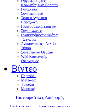
Οργανώσεις της
Κοινωνίας των Πολιτών
Γυναικείοι
Συνεταιρισμοί
Τοπική Αγροτική
Παραγωγή
Πληθυσμιακά Στοιχεία
Συγκοινωνίες
Ενοικιαζόμενα Δωμάτια
- Ξενώνες
Ανακοινώσεις - Δελτία
Τύπου
Συνεργατικά Θέματα
Wiki Κοινωνικής
Οικονομίας
Βίντεο
Περτούλι
Μετέωρα
Τρίκαλα
Μουσική
Βιοτουριστικές Διαδρομές
Πολιτιστικές - Προσκυνηματικές