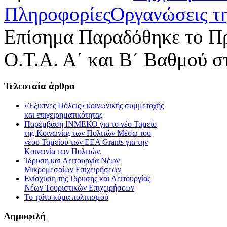
Πληροφορίες
Οργανώσεις τ
Επίσημα Παραδόθηκε το Πρό
Ο.Τ.Α. Α΄ και Β΄ Βαθμού σ
Τελευταία
άρθρα
«Έξυπνες Πόλεις» κοινωνικής συμμετοχής
και επιχειρηματικότητας
Παρέμβαση ΙΝΜΕΚΟ για το νέο Ταμείο
της Κοινωνίας των Πολιτών Μέσω του
νέου Ταμείου των ΕΕΑ Grants για την
Κοινωνία των Πολιτών,
Ίδρυση και Λειτουργία Νέων
Μικρομεσαίων Επιχειρήσεων
Ενίσχυση της Ίδρυσης και Λειτουργίας
Νέων Τουριστικών Επιχειρήσεων
Το τρίτο κύμα πολιτισμού
Δημοφιλή