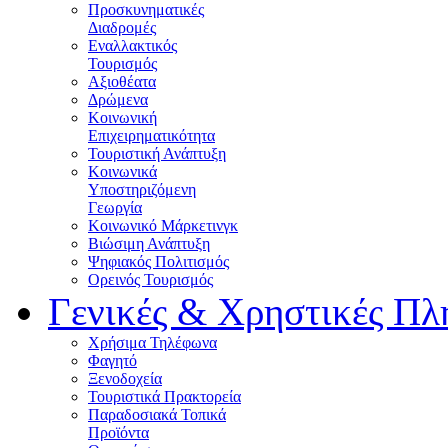
Προσκυνηματικές
Διαδρομές
Εναλλακτικός
Τουρισμός
Αξιοθέατα
Δρώμενα
Κοινωνική
Επιχειρηματικότητα
Τουριστική Ανάπτυξη
Κοινωνικά
Υποστηριζόμενη
Γεωργία
Κοινωνικό Μάρκετινγκ
Βιώσιμη Ανάπτυξη
Ψηφιακός Πολιτισμός
Ορεινός Τουρισμός
Γενικές & Χρηστικές Πλ
Χρήσιμα Τηλέφωνα
Φαγητό
Ξενοδοχεία
Τουριστικά Πρακτορεία
Παραδοσιακά Τοπικά
Προϊόντα