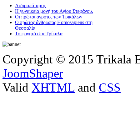
Ασπροπόταμος
Η γυναικεία μονή του Αγίου Στεφάνου.
Οι πρώτοι αγρότες των Τρικάλων
Ο πρώτος άνθρωπος Homosapiens στη
Θεσσαλία
Το φαγητό στα Τρίκαλα
Copyright © 2015 Trikala 
JoomShaper
Valid
XHTML
and
CSS