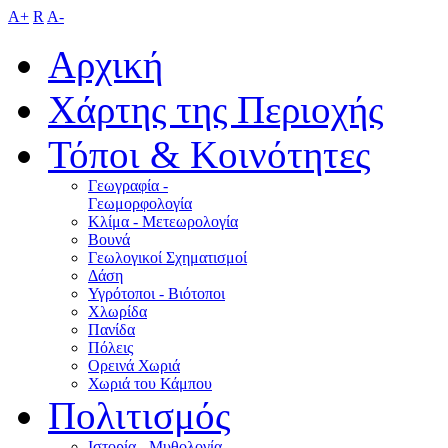
A+
R
A-
Αρχική
Χάρτης της Περιοχής
Τόποι & Κοινότητες
Γεωγραφία -
Γεωμορφολογία
Κλίμα - Mετεωρολογία
Βουνά
Γεωλογικοί Σχηματισμοί
Δάση
Υγρότοποι - Βιότοποι
Χλωρίδα
Πανίδα
Πόλεις
Ορεινά Χωριά
Χωριά του Κάμπου
Πολιτισμός
Ιστορία - Μυθολογία