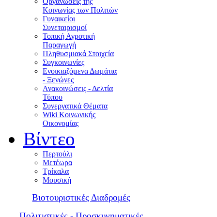
Οργανώσεις της
Κοινωνίας των Πολιτών
Γυναικείοι
Συνεταιρισμοί
Τοπική Αγροτική
Παραγωγή
Πληθυσμιακά Στοιχεία
Συγκοινωνίες
Ενοικιαζόμενα Δωμάτια
- Ξενώνες
Ανακοινώσεις - Δελτία
Τύπου
Συνεργατικά Θέματα
Wiki Κοινωνικής
Οικονομίας
Βίντεο
Περτούλι
Μετέωρα
Τρίκαλα
Μουσική
Βιοτουριστικές Διαδρομές
Πολιτιστικές - Προσκυνηματικές