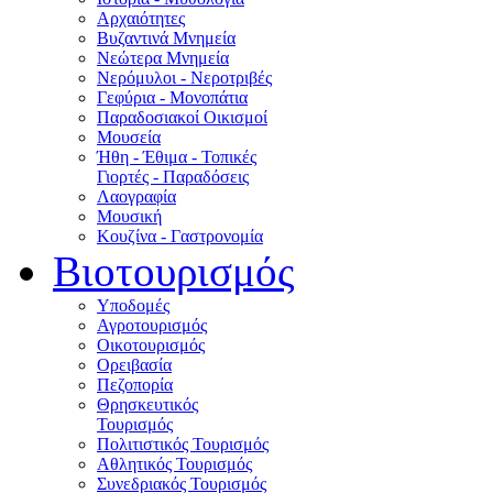
Αρχαιότητες
Βυζαντινά Μνημεία
Νεώτερα Μνημεία
Νερόμυλοι - Nεροτριβές
Γεφύρια - Μονοπάτια
Παραδοσιακοί Οικισμοί
Μουσεία
Ήθη - Έθιμα - Τοπικές
Γιορτές - Παραδόσεις
Λαογραφία
Μουσική
Κουζίνα - Γαστρονομία
Βιοτουρισμός
Υποδομές
Αγροτουρισμός
Οικοτουρισμός
Ορειβασία
Πεζοπορία
Θρησκευτικός
Τουρισμός
Πολιτιστικός Τουρισμός
Αθλητικός Τουρισμός
Συνεδριακός Τουρισμός