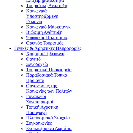
Επιχειρηματικότητα
Τουριστική Ανάπτυξη
Κοινωνικά
Υποστηριζόμενη
Γεωργία
Κοινωνικό Μάρκετινγκ
Βιώσιμη Ανάπτυξη
Ψηφιακός Πολιτισμός
Ορεινός Τουρισμός
Γενικές & Χρηστικές Πληροφορίες
Χρήσιμα Τηλέφωνα
Φαγητό
Ξενοδοχεία
Τουριστικά Πρακτορεία
Παραδοσιακά Τοπικά
Προϊόντα
Οργανώσεις της
Κοινωνίας των Πολιτών
Γυναικείοι
Συνεταιρισμοί
Τοπική Αγροτική
Παραγωγή
Πληθυσμιακά Στοιχεία
Συγκοινωνίες
Ενοικιαζόμενα Δωμάτια