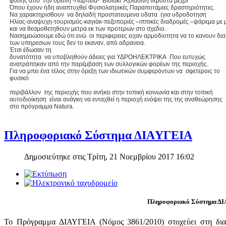
φύσης από την ορεινή -Λαμπεία- Βιδιάκι Αχλαδινή νεμούτα μέχρι
Όπου έχουν ήδη αναπτυχθεί Φυσιολατρικές Παραποτάμιες δραστηριότητες.
Να χαρακτηρισθουν να δηλαδή προστατευμενα υδατα (για υδροδοτηση
Ηλίας-αναψυχη-τουρισμός-καγιάκ-πεζοποριές –ιππικές διαδρομές –ψάρεμα με 
και να θεσμοθετηθουν μετρα εκ των προτερων στο σχεδιο.
Νασημειώσουμε εδώ ότι ενώ οι περιφερειες ειχαν αρμοδιοτητα να το κανουν δια
των υπηρεσιων τους δεν το εκαναν, από αδρανεια.
Έτσι έδωσαν τη
δυνατότητα να υποβληθούν άδειες για ΥΔΡΟΗΛΕΚΤΡΙΚΑ Που ευτυχώς
ανατράπηκαν από την παρέμβαση των συλλογικών φορέων της περιοχής.
Για να μπει ένα τέλος στην όρεξη των ιδιωτικών συμφερόντων να σφετεροις το
φυσικό
περιβάλλον της περιοχής που ανήκει στην τοπική κοινωνία και στην τοπική
αυτοδιοίκηση είναι ανάγκη να ενταχθεί η περιοχή ενόψει της της αναθεώρησης
στο πρόγραμμα Natura.
Πληροφοριακό Σύστημα ΔΙAΥΓΕΙΑ
Δημοσιεύτηκε στις Τρίτη, 21 Νοεμβρίου 2017 16:02
Πληροφοριακό Σύστημα ΔΙ
Το Πρόγραμμα ΔΙΑΥΓΕΙΑ (Νόμος 3861/2010) στοχεύει στη διασ