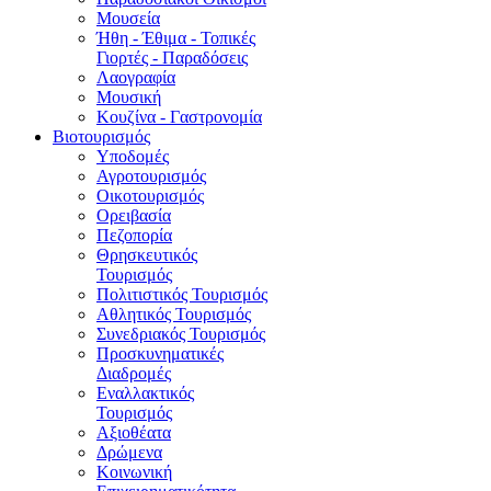
Μουσεία
Ήθη - Έθιμα - Τοπικές
Γιορτές - Παραδόσεις
Λαογραφία
Μουσική
Κουζίνα - Γαστρονομία
Βιοτουρισμός
Υποδομές
Αγροτουρισμός
Οικοτουρισμός
Ορειβασία
Πεζοπορία
Θρησκευτικός
Τουρισμός
Πολιτιστικός Τουρισμός
Αθλητικός Τουρισμός
Συνεδριακός Τουρισμός
Προσκυνηματικές
Διαδρομές
Εναλλακτικός
Τουρισμός
Αξιοθέατα
Δρώμενα
Κοινωνική