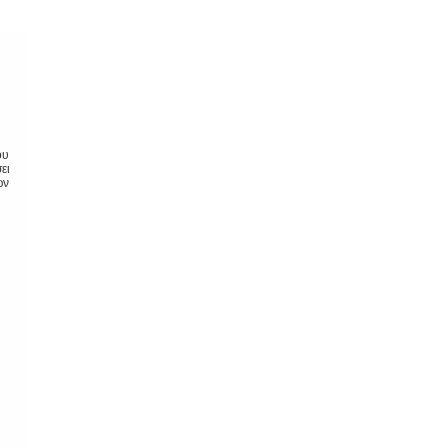
ου
ει
ων