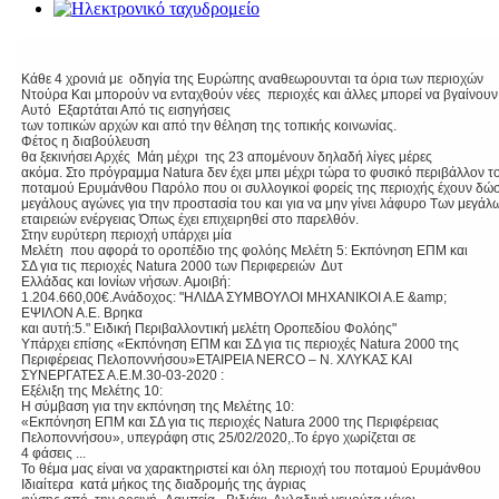
Κάθε 4 χρονιά με οδηγία της Ευρώπης αναθεωρουνται τα όρια των περιοχών
Ντούρα Και μπορούν να ενταχθούν νέες περιοχές και άλλες μπορεί να βγαίνουν
Αυτό Εξαρτάται Από τις εισηγήσεις
των τοπικών αρχών και από την θέληση της τοπικής κοινωνίας.
Φέτος η διαβούλευση
θα ξεκινήσει Αρχές Μάη μέχρι της 23 απομένουν δηλαδή λίγες μέρες
ακόμα. Στο πρόγραμμα Natura δεν έχει μπει μέχρι τώρα το φυσικό περιβάλλον τ
ποταμού Ερυμάνθου Παρόλο που οι συλλογικοί φορείς της περιοχής έχουν δώσ
μεγάλους αγώνες για την προστασία του και για να μην γίνει λάφυρο Των μεγάλ
εταιρειών ενέργειας Όπως έχει επιχειρηθεί στο παρελθόν.
Στην ευρύτερη περιοχή υπάρχει μία
Μελέτη που αφορά το οροπέδιο της φολόης Μελέτη 5: Εκπόνηση ΕΠΜ και
ΣΔ για τις περιοχές Natura 2000 των Περιφερειών Δυτ
Ελλάδας και Ιονίων νήσων. Αμοιβή:
1.204.660,00€.Ανάδοχος: "ΗΛΙΔΑ ΣΥΜΒΟΥΛΟΙ ΜΗΧΑΝΙΚΟΙ Α.Ε &amp;
ΕΨΙΛΟΝ Α.Ε. Βρηκα
και αυτή:5." Ειδική Περιβαλλοντική μελέτη Οροπεδίου Φολόης"
Υπάρχει επίσης «Εκπόνηση ΕΠΜ και ΣΔ για τις περιοχές Natura 2000 της
Περιφέρειας Πελοποννήσου»ΕΤΑΙΡΕΙΑ NERCO – Ν. ΧΛΥΚΑΣ ΚΑΙ
ΣΥΝΕΡΓΑΤΕΣ Α.Ε.Μ.30-03-2020 :
Εξέλιξη της Μελέτης 10:
Η σύμβαση για την εκπόνηση της Μελέτης 10:
«Εκπόνηση ΕΠΜ και ΣΔ για τις περιοχές Natura 2000 της Περιφέρειας
Πελοποννήσου», υπεγράφη στις 25/02/2020,.Το έργο χωρίζεται σε
4 φάσεις ...
Το θέμα μας είναι να χαρακτηριστεί και όλη περιοχή του ποταμού Ερυμάνθου
Ιδιαίτερα κατά μήκος της διαδρομής της άγριας