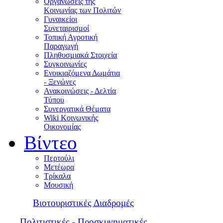
Οργανώσεις της
Κοινωνίας των Πολιτών
Γυναικείοι
Συνεταιρισμοί
Τοπική Αγροτική
Παραγωγή
Πληθυσμιακά Στοιχεία
Συγκοινωνίες
Ενοικιαζόμενα Δωμάτια
- Ξενώνες
Ανακοινώσεις - Δελτία
Τύπου
Συνεργατικά Θέματα
Wiki Κοινωνικής
Οικονομίας
Βίντεο
Περτούλι
Μετέωρα
Τρίκαλα
Μουσική
Βιοτουριστικές Διαδρομές
Πολιτιστικές - Προσκυνηματικές