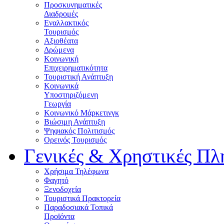
Προσκυνηματικές
Διαδρομές
Εναλλακτικός
Τουρισμός
Αξιοθέατα
Δρώμενα
Κοινωνική
Επιχειρηματικότητα
Τουριστική Ανάπτυξη
Κοινωνικά
Υποστηριζόμενη
Γεωργία
Κοινωνικό Μάρκετινγκ
Βιώσιμη Ανάπτυξη
Ψηφιακός Πολιτισμός
Ορεινός Τουρισμός
Γενικές & Χρηστικές Πλ
Χρήσιμα Τηλέφωνα
Φαγητό
Ξενοδοχεία
Τουριστικά Πρακτορεία
Παραδοσιακά Τοπικά
Προϊόντα