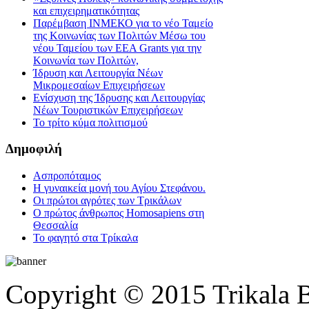
και επιχειρηματικότητας
Παρέμβαση ΙΝΜΕΚΟ για το νέο Ταμείο
της Κοινωνίας των Πολιτών Μέσω του
νέου Ταμείου των ΕΕΑ Grants για την
Κοινωνία των Πολιτών,
Ίδρυση και Λειτουργία Νέων
Μικρομεσαίων Επιχειρήσεων
Ενίσχυση της Ίδρυσης και Λειτουργίας
Νέων Τουριστικών Επιχειρήσεων
Το τρίτο κύμα πολιτισμού
Δημοφιλή
Ασπροπόταμος
Η γυναικεία μονή του Αγίου Στεφάνου.
Οι πρώτοι αγρότες των Τρικάλων
Ο πρώτος άνθρωπος Homosapiens στη
Θεσσαλία
Το φαγητό στα Τρίκαλα
Copyright © 2015 Trikala 