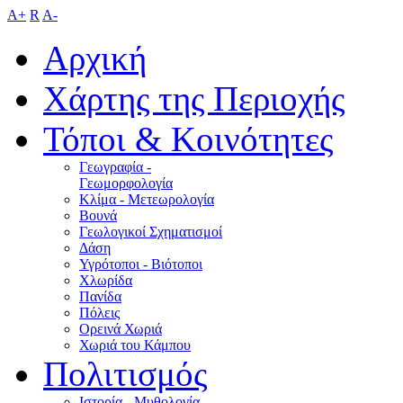
A+
R
A-
Αρχική
Χάρτης της Περιοχής
Τόποι & Κοινότητες
Γεωγραφία -
Γεωμορφολογία
Κλίμα - Mετεωρολογία
Βουνά
Γεωλογικοί Σχηματισμοί
Δάση
Υγρότοποι - Βιότοποι
Χλωρίδα
Πανίδα
Πόλεις
Ορεινά Χωριά
Χωριά του Κάμπου
Πολιτισμός
Ιστορία - Μυθολογία