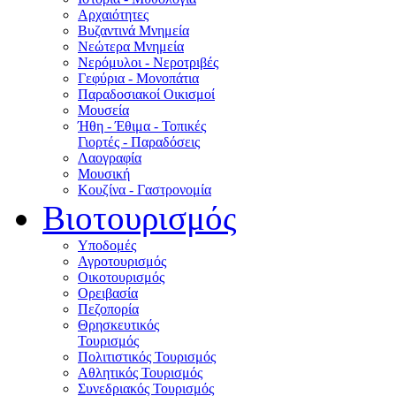
Αρχαιότητες
Βυζαντινά Μνημεία
Νεώτερα Μνημεία
Νερόμυλοι - Nεροτριβές
Γεφύρια - Μονοπάτια
Παραδοσιακοί Οικισμοί
Μουσεία
Ήθη - Έθιμα - Τοπικές
Γιορτές - Παραδόσεις
Λαογραφία
Μουσική
Κουζίνα - Γαστρονομία
Βιοτουρισμός
Υποδομές
Αγροτουρισμός
Οικοτουρισμός
Ορειβασία
Πεζοπορία
Θρησκευτικός
Τουρισμός
Πολιτιστικός Τουρισμός
Αθλητικός Τουρισμός
Συνεδριακός Τουρισμός