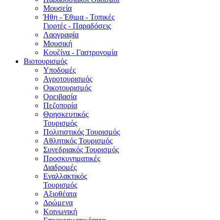
Μουσεία
Ήθη - Έθιμα - Τοπικές
Γιορτές - Παραδόσεις
Λαογραφία
Μουσική
Κουζίνα - Γαστρονομία
Βιοτουρισμός
Υποδομές
Αγροτουρισμός
Οικοτουρισμός
Ορειβασία
Πεζοπορία
Θρησκευτικός
Τουρισμός
Πολιτιστικός Τουρισμός
Αθλητικός Τουρισμός
Συνεδριακός Τουρισμός
Προσκυνηματικές
Διαδρομές
Εναλλακτικός
Τουρισμός
Αξιοθέατα
Δρώμενα
Κοινωνική