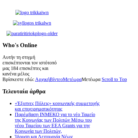
Who's
Online
Αυτήν τη στιγμή
επισκέπτονται τον ιστότοπό
μας 184 επισκέπτες και
κανένα μέλος
Βρίσκεστε εδώ:
Αρχική
Βίντεο
Μετέωρα
Μετέωρα
Scroll to Top
Τελευταία
άρθρα
«Έξυπνες Πόλεις» κοινωνικής συμμετοχής
και επιχειρηματικότητας
Παρέμβαση ΙΝΜΕΚΟ για το νέο Ταμείο
της Κοινωνίας των Πολιτών Μέσω του
νέου Ταμείου των ΕΕΑ Grants για την
Κοινωνία των Πολιτών,
Ίδρυση και Λειτουργία Νέων