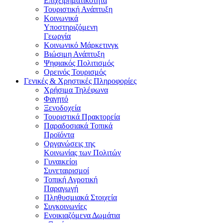
Επιχειρηματικότητα
Τουριστική Ανάπτυξη
Κοινωνικά
Υποστηριζόμενη
Γεωργία
Κοινωνικό Μάρκετινγκ
Βιώσιμη Ανάπτυξη
Ψηφιακός Πολιτισμός
Ορεινός Τουρισμός
Γενικές & Χρηστικές Πληροφορίες
Χρήσιμα Τηλέφωνα
Φαγητό
Ξενοδοχεία
Τουριστικά Πρακτορεία
Παραδοσιακά Τοπικά
Προϊόντα
Οργανώσεις της
Κοινωνίας των Πολιτών
Γυναικείοι
Συνεταιρισμοί
Τοπική Αγροτική
Παραγωγή
Πληθυσμιακά Στοιχεία
Συγκοινωνίες
Ενοικιαζόμενα Δωμάτια