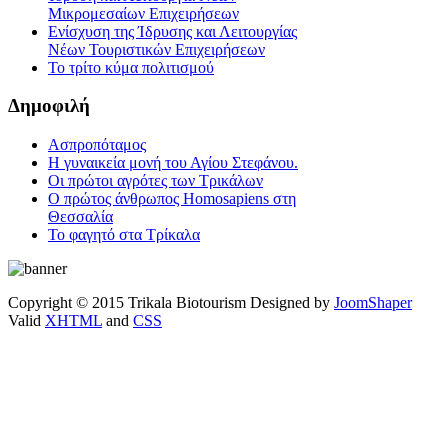
Μικρομεσαίων Επιχειρήσεων
Ενίσχυση της Ίδρυσης και Λειτουργίας
Νέων Τουριστικών Επιχειρήσεων
Το τρίτο κύμα πολιτισμού
Δημοφιλή
Ασπροπόταμος
Η γυναικεία μονή του Αγίου Στεφάνου.
Οι πρώτοι αγρότες των Τρικάλων
Ο πρώτος άνθρωπος Homosapiens στη
Θεσσαλία
Το φαγητό στα Τρίκαλα
Copyright © 2015 Trikala Biotourism Designed by
JoomShaper
Valid
XHTML
and
CSS