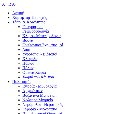
A+
R
A-
Αρχική
Χάρτης της Περιοχής
Τόποι & Κοινότητες
Γεωγραφία -
Γεωμορφολογία
Κλίμα - Mετεωρολογία
Βουνά
Γεωλογικοί Σχηματισμοί
Δάση
Υγρότοποι - Βιότοποι
Χλωρίδα
Πανίδα
Πόλεις
Ορεινά Χωριά
Χωριά του Κάμπου
Πολιτισμός
Ιστορία - Μυθολογία
Αρχαιότητες
Βυζαντινά Μνημεία
Νεώτερα Μνημεία
Νερόμυλοι - Nεροτριβές
Γεφύρια - Μονοπάτια
Παραδοσιακοί Οικισμοί