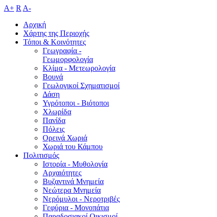
A+
R
A-
Αρχική
Χάρτης της Περιοχής
Τόποι & Κοινότητες
Γεωγραφία -
Γεωμορφολογία
Κλίμα - Mετεωρολογία
Βουνά
Γεωλογικοί Σχηματισμοί
Δάση
Υγρότοποι - Βιότοποι
Χλωρίδα
Πανίδα
Πόλεις
Ορεινά Χωριά
Χωριά του Κάμπου
Πολιτισμός
Ιστορία - Μυθολογία
Αρχαιότητες
Βυζαντινά Μνημεία
Νεώτερα Μνημεία
Νερόμυλοι - Nεροτριβές
Γεφύρια - Μονοπάτια
Παραδοσιακοί Οικισμοί