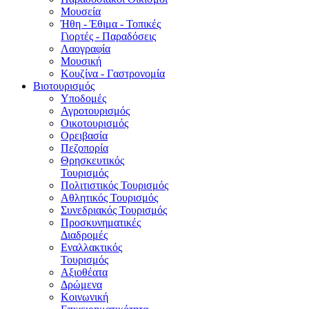
Μουσεία
Ήθη - Έθιμα - Τοπικές
Γιορτές - Παραδόσεις
Λαογραφία
Μουσική
Κουζίνα - Γαστρονομία
Βιοτουρισμός
Υποδομές
Αγροτουρισμός
Οικοτουρισμός
Ορειβασία
Πεζοπορία
Θρησκευτικός
Τουρισμός
Πολιτιστικός Τουρισμός
Αθλητικός Τουρισμός
Συνεδριακός Τουρισμός
Προσκυνηματικές
Διαδρομές
Εναλλακτικός
Τουρισμός
Αξιοθέατα
Δρώμενα
Κοινωνική