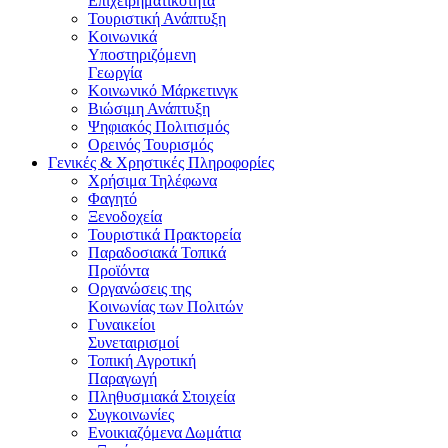
Επιχειρηματικότητα
Τουριστική Ανάπτυξη
Κοινωνικά
Υποστηριζόμενη
Γεωργία
Κοινωνικό Μάρκετινγκ
Βιώσιμη Ανάπτυξη
Ψηφιακός Πολιτισμός
Ορεινός Τουρισμός
Γενικές & Χρηστικές Πληροφορίες
Χρήσιμα Τηλέφωνα
Φαγητό
Ξενοδοχεία
Τουριστικά Πρακτορεία
Παραδοσιακά Τοπικά
Προϊόντα
Οργανώσεις της
Κοινωνίας των Πολιτών
Γυναικείοι
Συνεταιρισμοί
Τοπική Αγροτική
Παραγωγή
Πληθυσμιακά Στοιχεία
Συγκοινωνίες
Ενοικιαζόμενα Δωμάτια