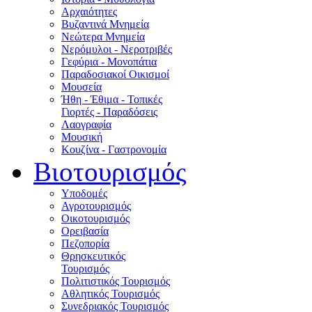
Αρχαιότητες
Βυζαντινά Μνημεία
Νεώτερα Μνημεία
Νερόμυλοι - Nεροτριβές
Γεφύρια - Μονοπάτια
Παραδοσιακοί Οικισμοί
Μουσεία
Ήθη - Έθιμα - Τοπικές
Γιορτές - Παραδόσεις
Λαογραφία
Μουσική
Κουζίνα - Γαστρονομία
Βιοτουρισμός
Υποδομές
Αγροτουρισμός
Οικοτουρισμός
Ορειβασία
Πεζοπορία
Θρησκευτικός
Τουρισμός
Πολιτιστικός Τουρισμός
Αθλητικός Τουρισμός
Συνεδριακός Τουρισμός