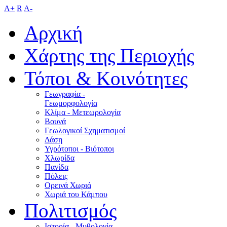
A+
R
A-
Αρχική
Χάρτης της Περιοχής
Τόποι & Κοινότητες
Γεωγραφία -
Γεωμορφολογία
Κλίμα - Mετεωρολογία
Βουνά
Γεωλογικοί Σχηματισμοί
Δάση
Υγρότοποι - Βιότοποι
Χλωρίδα
Πανίδα
Πόλεις
Ορεινά Χωριά
Χωριά του Κάμπου
Πολιτισμός
Ιστορία - Μυθολογία