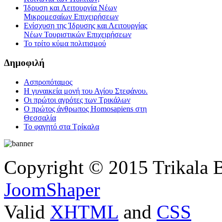
Ίδρυση και Λειτουργία Νέων
Μικρομεσαίων Επιχειρήσεων
Ενίσχυση της Ίδρυσης και Λειτουργίας
Νέων Τουριστικών Επιχειρήσεων
Το τρίτο κύμα πολιτισμού
Δημοφιλή
Ασπροπόταμος
Η γυναικεία μονή του Αγίου Στεφάνου.
Οι πρώτοι αγρότες των Τρικάλων
Ο πρώτος άνθρωπος Homosapiens στη
Θεσσαλία
Το φαγητό στα Τρίκαλα
Copyright © 2015 Trikala 
JoomShaper
Valid
XHTML
and
CSS