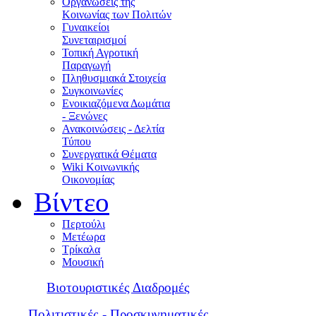
Οργανώσεις της
Κοινωνίας των Πολιτών
Γυναικείοι
Συνεταιρισμοί
Τοπική Αγροτική
Παραγωγή
Πληθυσμιακά Στοιχεία
Συγκοινωνίες
Ενοικιαζόμενα Δωμάτια
- Ξενώνες
Ανακοινώσεις - Δελτία
Τύπου
Συνεργατικά Θέματα
Wiki Κοινωνικής
Οικονομίας
Βίντεο
Περτούλι
Μετέωρα
Τρίκαλα
Μουσική
Βιοτουριστικές Διαδρομές
Πολιτιστικές - Προσκυνηματικές