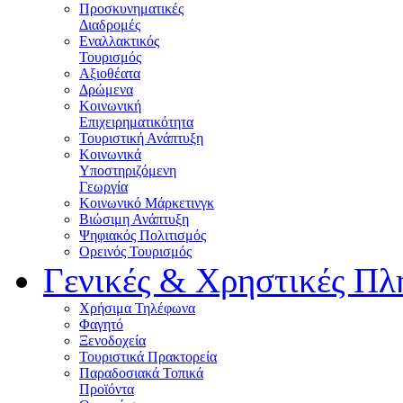
Προσκυνηματικές
Διαδρομές
Εναλλακτικός
Τουρισμός
Αξιοθέατα
Δρώμενα
Κοινωνική
Επιχειρηματικότητα
Τουριστική Ανάπτυξη
Κοινωνικά
Υποστηριζόμενη
Γεωργία
Κοινωνικό Μάρκετινγκ
Βιώσιμη Ανάπτυξη
Ψηφιακός Πολιτισμός
Ορεινός Τουρισμός
Γενικές & Χρηστικές Πλ
Χρήσιμα Τηλέφωνα
Φαγητό
Ξενοδοχεία
Τουριστικά Πρακτορεία
Παραδοσιακά Τοπικά
Προϊόντα