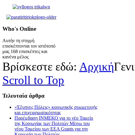
Who's
Online
Αυτήν τη στιγμή
επισκέπτονται τον ιστότοπό
μας 168 επισκέπτες και
κανένα μέλος
Βρίσκεστε εδώ:
Αρχική
Γεν
Scroll to Top
Τελευταία
άρθρα
«Έξυπνες Πόλεις» κοινωνικής συμμετοχής
και επιχειρηματικότητας
Παρέμβαση ΙΝΜΕΚΟ για το νέο Ταμείο
της Κοινωνίας των Πολιτών Μέσω του
νέου Ταμείου των ΕΕΑ Grants για την
Κοινωνία των Πολιτών,