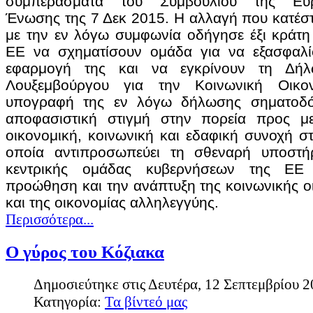
συμπεράσματα του Συμβουλίου της Ευρ
Στο φαγητό πλεονεκτεί η περιοχή των Τρικάλων από την εποχή του 
Ένωσης της 7 Δεκ 2015. Η αλλαγή που κατέσ
ανθρώπων, δηλαδή τα βότανα του Κόζιακα. Η τροφή μας είναι το φ
με την εν λόγω συμφωνία οδήγησε έξι κράτη
ΕΕ να σχηματίσουν ομάδα για να εξασφαλί
Διαβάστε περισσότερα...
εφαρμογή της και να εγκρίνουν τη Δή
Λουξεμβούργου για την Κοινωνική Οικο
υπογραφή της εν λόγω δήλωσης σηματοδό
αποφασιστική στιγμή στην πορεία προς με
οικονομική, κοινωνική και εδαφική συνοχή σ
οποία αντιπροσωπεύει τη σθεναρή υποστήρ
κεντρικής ομάδας κυβερνήσεων της ΕΕ
προώθηση και την ανάπτυξη της κοινωνικής ο
και της οικονομίας αλληλεγγύης.
Περισσότερα...
Ο γύρος του Κόζιακα
Δημοσιεύτηκε στις Δευτέρα, 12 Σεπτεμβρίου 
Κατηγορία:
Τα βίντεό μας