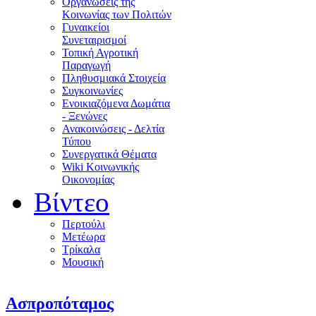
Οργανώσεις της
Κοινωνίας των Πολιτών
Γυναικείοι
Συνεταιρισμοί
Τοπική Αγροτική
Παραγωγή
Πληθυσμιακά Στοιχεία
Συγκοινωνίες
Ενοικιαζόμενα Δωμάτια
- Ξενώνες
Ανακοινώσεις - Δελτία
Τύπου
Συνεργατικά Θέματα
Wiki Κοινωνικής
Οικονομίας
Βίντεο
Περτούλι
Μετέωρα
Τρίκαλα
Μουσική
Ασπροπόταμος