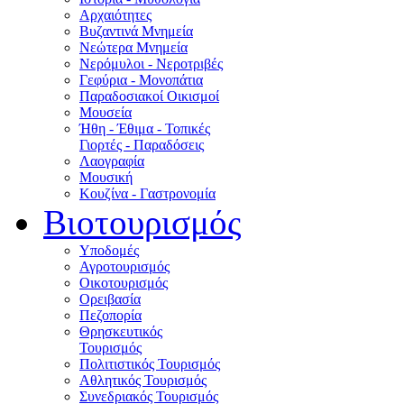
Αρχαιότητες
Βυζαντινά Μνημεία
Νεώτερα Μνημεία
Νερόμυλοι - Nεροτριβές
Γεφύρια - Μονοπάτια
Παραδοσιακοί Οικισμοί
Μουσεία
Ήθη - Έθιμα - Τοπικές
Γιορτές - Παραδόσεις
Λαογραφία
Μουσική
Κουζίνα - Γαστρονομία
Βιοτουρισμός
Υποδομές
Αγροτουρισμός
Οικοτουρισμός
Ορειβασία
Πεζοπορία
Θρησκευτικός
Τουρισμός
Πολιτιστικός Τουρισμός
Αθλητικός Τουρισμός
Συνεδριακός Τουρισμός