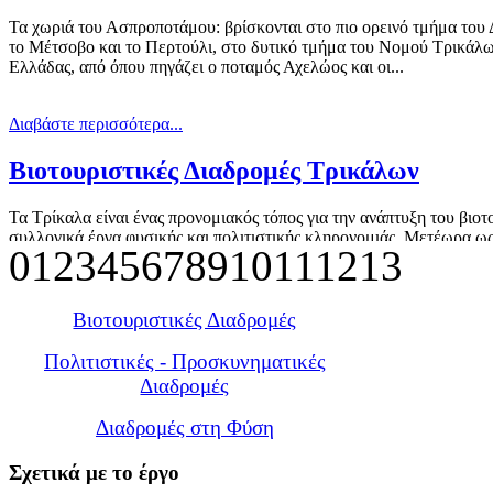
Τα χωριά του Ασπροποτάμου: βρίσκονται στο πιο ορεινό τμήμα του 
το Μέτσοβο και το Περτούλι, στο δυτικό τμήμα του Νομού Τρικάλων.
Ελλάδας, από όπου πηγάζει ο ποταμός Αχελώος και οι...
Διαβάστε περισσότερα...
Βιοτουριστικές Διαδρομές Τρικάλων
Τα Τρίκαλα είναι ένας προνομιακός τόπος για την ανάπτυξη του βιο
συλλογικά έργα φυσικής και πολιτιστικής κληρονομιάς. Μετέωρα ως
0
1
2
3
4
5
6
7
8
9
10
11
12
13
πασίγνωστο brand name, που συνδυάζεται με τον ορεινό τουρισμό γύ
Διαβάστε περισσότερα...
Βιοτουριστικές Διαδρομές
Γύρος του Κόζακα
Πολιτιστικές - Προσκυνηματικές
Διαδρομές
Τα χωριά και οι τόποι πέριξ της οροσειράς του Κόζιακα είναι μια απ
Διαδρομές στη Φύση
Τρίκαλα. Ο Κόζιακας, είναι το βουνό που διαχωρίζει ανατολικά το 
Πίνδου. Υπάρχουν μόνο δύο...
Σχετικά
με το έργο