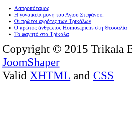
Ασπροπόταμος
Η γυναικεία μονή του Αγίου Στεφάνου.
Οι πρώτοι αγρότες των Τρικάλων
Ο πρώτος άνθρωπος Homosapiens στη Θεσσαλία
Το φαγητό στα Τρίκαλα
Copyright © 2015 Trikala 
JoomShaper
Valid
XHTML
and
CSS