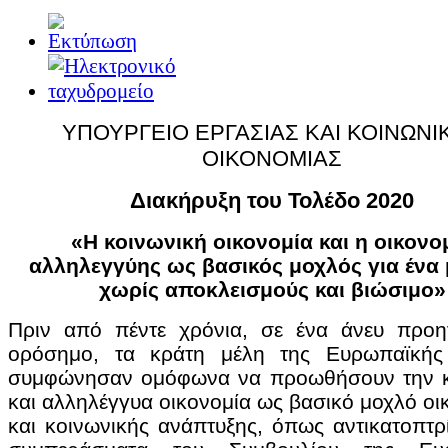
Διαβάστε περισσότερα...
Πολιτιστικές Διαδρομές
Αναζητώντας το πνεύμα του τόπου, την ανθρώπινη δημιουργία και ε
ΥΠΟΥΡΓΕΙΟ ΕΡΓΑΣΙΑΣ ΚΑΙ ΚΟΙΝΩΝΙ
τους πολιτιστικούς χώρους και τα μουσεία της περιοχής που εκθέτουν
Θεόπετρας, λίγα χιλιόμετρα πριν από τα Μετέωρα, μας δίνει στοιχεία 
ΟΙΚΟΝΟΜΙΑΣ
Διακήρυξη του Τολέδο 2020
Διαβάστε περισσότερα...
«Η κοινωνική οικονομία και η οικονο
Πώς προέκυψαν τα...
αλληλεγγύης ως βασικός μοχλός για ένα
χωρίς αποκλεισμούς και βιώσιμο»
Η ΠΕ Τρικάλων, δεύτερη σε έκταση στο θεσσαλικό χώρο, χαρακτηρί
πλούσια μυθολογία. Στην περιοχή δεσπόζουν τα Μετέωρα ως μοναδικ
οροσειρά της Πίνδου, ανατολικά τον γόνιμο θεσσαλικό κάμπο και ση
Πριν από πέντε χρόνια, σε ένα άνευ προη
ορόσημο, τα κράτη μέλη της Ευρωπαϊκή
συμφώνησαν ομόφωνα να προωθήσουν την κ
Διαβάστε περισσότερα...
και αλληλέγγυα οικονομία ως βασικό μοχλό οι
Το φαγητό στα...
και κοινωνικής ανάπτυξης, όπως αντικατοπτρί