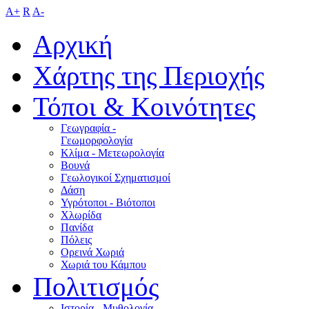
A+
R
A-
Αρχική
Χάρτης της Περιοχής
Τόποι & Κοινότητες
Γεωγραφία -
Γεωμορφολογία
Κλίμα - Mετεωρολογία
Βουνά
Γεωλογικοί Σχηματισμοί
Δάση
Υγρότοποι - Βιότοποι
Χλωρίδα
Πανίδα
Πόλεις
Ορεινά Χωριά
Χωριά του Κάμπου
Πολιτισμός
Ιστορία - Μυθολογία