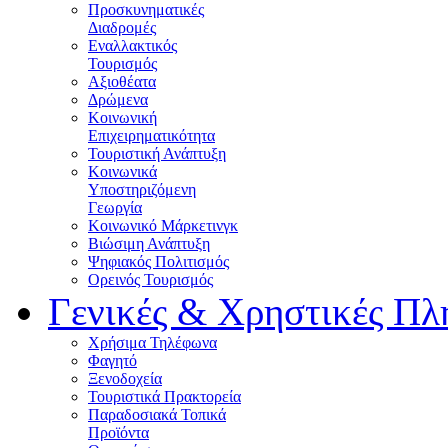
Προσκυνηματικές
Διαδρομές
Εναλλακτικός
Τουρισμός
Αξιοθέατα
Δρώμενα
Κοινωνική
Επιχειρηματικότητα
Τουριστική Ανάπτυξη
Κοινωνικά
Υποστηριζόμενη
Γεωργία
Κοινωνικό Μάρκετινγκ
Βιώσιμη Ανάπτυξη
Ψηφιακός Πολιτισμός
Ορεινός Τουρισμός
Γενικές & Χρηστικές Πλ
Χρήσιμα Τηλέφωνα
Φαγητό
Ξενοδοχεία
Τουριστικά Πρακτορεία
Παραδοσιακά Τοπικά
Προϊόντα