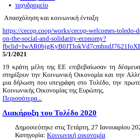
Ο Πηνειός ποταμός
Ο Πορταίτης, παραπόταμος στου Πηνείου κοντά στην Πύλη Ο Όμηρο
Απασχόληση και κοινωνική ένταξη
γιος του Ωκεανού και της Τιθύος, όπως όλοι άλλωστε οι ποταμοί κ
κατά τον Μεσαίωνα, όπου πρώτη που τον ονομάζει έτσι είναι...
https://cecop.coop/works/cecop-welcomes-toledo-de
on-the-social-and-solidarity-economy?
Διαβάστε περισσότερα...
fbclid=IwAR0bjgKyB0JTIokVd7cmhndJ7621fo
5/1/2021
Ο πρώτος άνθρωπος...
19 κράτη μέλη της ΕΕ επιβεβαίωσαν τη δέσμευσ
Πολλά – πολλά χρόνια μετά τη δημιουργία του θεσσαλικού κάμπου
οστών και χρηστικών εργαλείων που εντοπίστηκαν στον Πηνειό ποτα
στηρίξουν την Κοινωνική Οικονομία και την Αλλ
κάμπο έχει την ίδια διάρκεια 100,000 χρόνων, όσο διαρκεί δηλαδή κα
μια δήλωση που υπεγράφη στο Τολέδο, την πρωτε
Κοινωνικής Οικονομίας της Ευρώπης.
Διαβάστε περισσότερα...
Περισσότερα...
Οι πρώτοι αγρότες...
Διακήρυξη του Τολέδο 2020
Δεν είναι καθόλου περίεργη η πρώιμη μόνιμη εγκατάσταση ανθρώπων
Δημοσιεύτηκε στις Τετάρτη, 27 Ιανουαρίου 20
καλλιεργήσουν τη γη. Τι ζητούσαν οι πρώτοι γεωργοί από ένα χώρο γ
ασφαλές καταφύγιο που θα τους προστάτευε από εχθρικές επιθέσεις,.
Κατηγορία:
Κοινωνική οικονομία