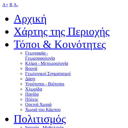
A+
R
A-
Αρχική
Χάρτης της Περιοχής
Τόποι & Κοινότητες
Γεωγραφία -
Γεωμορφολογία
Κλίμα - Mετεωρολογία
Βουνά
Γεωλογικοί Σχηματισμοί
Δάση
Υγρότοποι - Βιότοποι
Χλωρίδα
Πανίδα
Πόλεις
Ορεινά Χωριά
Χωριά του Κάμπου
Πολιτισμός
Ιστορία - Μυθολογία