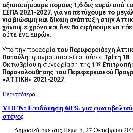
αξιοποιήσουμε πόρους 1,6 δις ευρώ από το
Διαβάστε περισσότερα...
ΕΣΠΑ 2021-2027, για να πετύχουμε το μεγά
για βιώσιμη και δίκαιη ανάπτυξη στην Αττικ
Πολιτιστικές Διαδρομές
χάνουμε χρόνο και δεν θα αφήσουμε να πάε
ούτε ένα ευρώ».
Αναζητώντας το πνεύμα του τόπου, την ανθρώπινη δημιουργία και ε
τους πολιτιστικούς χώρους και τα μουσεία της περιοχής που εκθέτουν
Θεόπετρας, λίγα χιλιόμετρα πριν από τα Μετέωρα, μας δίνει στοιχεία 
Υπό την προεδρία
του Περιφερειάρχη Αττικ
Πατούλη
πραγματοποιείται αύριο
Τρίτη 18
Διαβάστε περισσότερα...
ης
Οκτωβρίου
η συνεδρίαση της
1
Επιτροπή
Παρακολούθησης του Περιφερειακού Προγ
Πώς προέκυψαν τα...
«ΑΤΤΙΚΗ» 2021-2027
.
Η ΠΕ Τρικάλων, δεύτερη σε έκταση στο θεσσαλικό χώρο, χαρακτηρί
πλούσια μυθολογία. Στην περιοχή δεσπόζουν τα Μετέωρα ως μοναδικ
Περισσότερα...
οροσειρά της Πίνδου, ανατολικά τον γόνιμο θεσσαλικό κάμπο και ση
ΥΠΕΝ: Επιδότηση 60% για φωτοβολταϊ
Διαβάστε περισσότερα...
στέγες
Το φαγητό στα...
Δημοσιεύτηκε στις Πέμπτη, 27 Οκτωβρίου 202