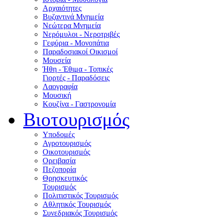
Αρχαιότητες
Βυζαντινά Μνημεία
Νεώτερα Μνημεία
Νερόμυλοι - Nεροτριβές
Γεφύρια - Μονοπάτια
Παραδοσιακοί Οικισμοί
Μουσεία
Ήθη - Έθιμα - Τοπικές
Γιορτές - Παραδόσεις
Λαογραφία
Μουσική
Κουζίνα - Γαστρονομία
Βιοτουρισμός
Υποδομές
Αγροτουρισμός
Οικοτουρισμός
Ορειβασία
Πεζοπορία
Θρησκευτικός
Τουρισμός
Πολιτιστικός Τουρισμός
Αθλητικός Τουρισμός
Συνεδριακός Τουρισμός