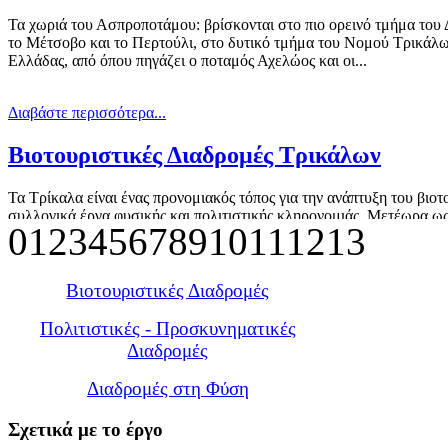
Τα χωριά του Ασπροποτάμου: βρίσκονται στο πιο ορεινό τμήμα του 
το Μέτσοβο και το Περτούλι, στο δυτικό τμήμα του Νομού Τρικάλων.
Ελλάδας, από όπου πηγάζει ο ποταμός Αχελώος και οι...
Διαβάστε περισσότερα...
Βιοτουριστικές Διαδρομές Τρικάλων
Τα Τρίκαλα είναι ένας προνομιακός τόπος για την ανάπτυξη του βιο
συλλογικά έργα φυσικής και πολιτιστικής κληρονομιάς. Μετέωρα ως
0
1
2
3
4
5
6
7
8
9
10
11
12
13
πασίγνωστο brand name, που συνδυάζεται με τον ορεινό τουρισμό γύ
Διαβάστε περισσότερα...
Βιοτουριστικές Διαδρομές
Γύρος του Κόζακα
Πολιτιστικές - Προσκυνηματικές
Διαδρομές
Τα χωριά και οι τόποι πέριξ της οροσειράς του Κόζιακα είναι μια απ
Διαδρομές στη Φύση
Τρίκαλα. Ο Κόζιακας, είναι το βουνό που διαχωρίζει ανατολικά το 
Πίνδου. Υπάρχουν μόνο δύο...
Σχετικά
με το έργο