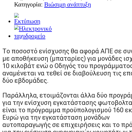
Κατηγορία:
Βιώσιμη ανάπτυξη
Στο φαγητό πλεονεκτεί η περιοχή των Τρικάλων από την εποχή του 
ανθρώπων, δηλαδή τα βότανα του Κόζιακα. Η τροφή μας είναι το φ
Διαβάστε περισσότερα...
Tο ποσοστό ενίσχυσης θα αφορά ΑΠΕ σε σ
με αποθήκευση (μπαταρίες) για μονάδες ισ
10 κιλοβάτ ενώ ο Οδηγός του προγράμματο
αναμένεται να τεθεί σε διαβούλευση τις ε
δύο εβδομάδες.
Παράλληλα, ετοιμάζονται άλλα δύο προγρ
για την ενίσχυση εγκατάστασης φωτοβολτα
είναι το πρόγραμμα προϋπολογισμού 160 εκ
Ευρώ για την εγκατάσταση μονάδων
αυτοπαραγωγής σε επιχειρήσεις και το πρ