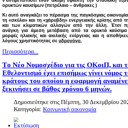
ν’αντιµετωπίσει έναν ακόµη εφιάλτη την σταδιακή εξ
ορυκτών καυσίµων (πετρέλαιο – άνθρακες )
Κι αυτό αναγκάζει το πέρασµα της παγκόσµιας οικονοµί
τη «σκύλα» και τη «χάρυβδη» ενεργειακής κρίσης από τη
και των κλιματικών αλλαγών από την άλλη. Έτσι π
ανάγκη για άµεση µετάβαση από τα ορυκτά καύσιµα 
µορφές ηλιακής και αιολικής ενέργειας και η αποθήκε
λόγους χρηστικότητας σε
υδρογόνο.
Περισσότερα...
Tο Νέο Νομοσχέδιο για τις ΟΚοιΠ, και τ
Εθελοντισμό έχει επισήμως γίνει νόμος 
κράτους του οποίου η εφαρμογή αναμένε
ξεκινήσει σε βάθος χρόνου 6 μηνών.
Δημοσιεύτηκε στις Πέμπτη, 30 Δεκεμβρίου 20
Κατηγορία:
Κοινωνική οικονομία