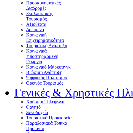
Προσκυνηματικές
Διαδρομές
Εναλλακτικός
Τουρισμός
Αξιοθέατα
Δρώμενα
Κοινωνική
Επιχειρηματικότητα
Τουριστική Ανάπτυξη
Κοινωνικά
Υποστηριζόμενη
Γεωργία
Κοινωνικό Μάρκετινγκ
Βιώσιμη Ανάπτυξη
Ψηφιακός Πολιτισμός
Ορεινός Τουρισμός
Γενικές & Χρηστικές Πλ
Χρήσιμα Τηλέφωνα
Φαγητό
Ξενοδοχεία
Τουριστικά Πρακτορεία
Παραδοσιακά Τοπικά
Προϊόντα