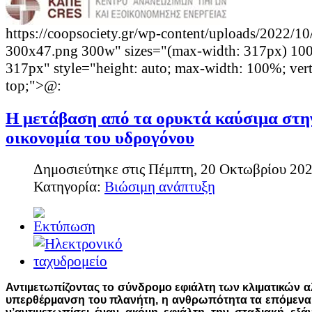
https://coopsociety.gr/wp-content/uploads/2022/10
300x47.png 300w" sizes="(max-width: 317px) 10
317px" style="height: auto; max-width: 100%; verti
top;">@:
Η μετάβαση από τα ορυκτά καύσιμα στη
οικονομία του υδρογόνου
Δημοσιεύτηκε στις Πέμπτη, 20 Οκτωβρίου 202
Κατηγορία:
Βιώσιμη ανάπτυξη
Αντιµετωπίζοντας το σύνδροµο εφιάλτη των κλιµατικών 
υπερθέρµανση του πλανήτη, η ανθρωπότητα τα επόµενα 