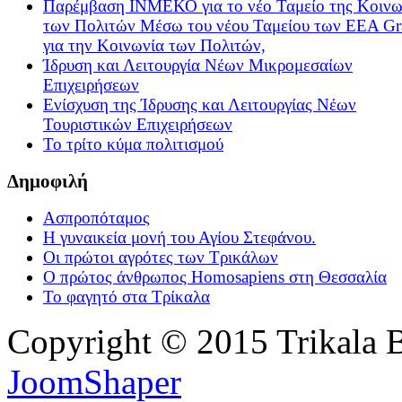
Παρέμβαση ΙΝΜΕΚΟ για το νέο Ταμείο της Κοινω
των Πολιτών Μέσω του νέου Ταμείου των ΕΕΑ Gr
για την Κοινωνία των Πολιτών,
Ίδρυση και Λειτουργία Νέων Μικρομεσαίων
Επιχειρήσεων
Ενίσχυση της Ίδρυσης και Λειτουργίας Νέων
Τουριστικών Επιχειρήσεων
Το τρίτο κύμα πολιτισμού
Δημοφιλή
Ασπροπόταμος
Η γυναικεία μονή του Αγίου Στεφάνου.
Οι πρώτοι αγρότες των Τρικάλων
Ο πρώτος άνθρωπος Homosapiens στη Θεσσαλία
Το φαγητό στα Τρίκαλα
Copyright © 2015 Trikala 
JoomShaper