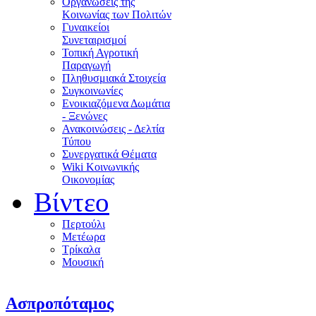
Οργανώσεις της
Κοινωνίας των Πολιτών
Γυναικείοι
Συνεταιρισμοί
Τοπική Αγροτική
Παραγωγή
Πληθυσμιακά Στοιχεία
Συγκοινωνίες
Ενοικιαζόμενα Δωμάτια
- Ξενώνες
Ανακοινώσεις - Δελτία
Τύπου
Συνεργατικά Θέματα
Wiki Κοινωνικής
Οικονομίας
Βίντεο
Περτούλι
Μετέωρα
Τρίκαλα
Μουσική
Ασπροπόταμος